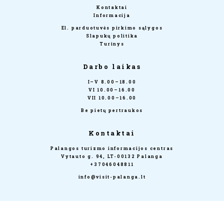
Kontaktai
Informacija
El. parduotuvės pirkimo sąlygos
Slapukų politika
Turinys
Darbo laikas
I–V 8.00–18.00
VI 10.00–16.00
VII 10.00–16.00
Be pietų pertraukos
Kontaktai
Palangos turizmo informacijos centras
Vytauto g. 94, LT-00132 Palanga
+37046048811
info@visit-palanga.lt