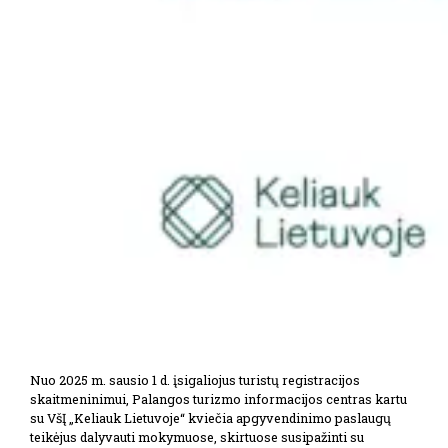
Nuo 2025 m. sausio 1 d. įsigaliojus turistų registracijos
skaitmeninimui, Palangos turizmo informacijos centras kartu
su VšĮ „Keliauk Lietuvoje“ kviečia apgyvendinimo paslaugų
teikėjus dalyvauti mokymuose, skirtuose susipažinti su