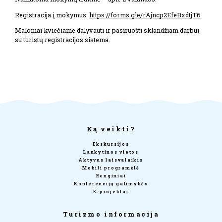
Registracija į mokymus:
https://forms.gle/rAjncp2EfeBxdtjT6
Maloniai kviečiame dalyvauti ir pasiruošti sklandžiam darbui
su turistų registracijos sistema.
Ką veikti?
Ekskursijos
Lankytinos vietos
Aktyvus laisvalaikis
Mobili programėlė
Renginiai
Konferencijų galimybės
E-projektai
Turizmo informacija