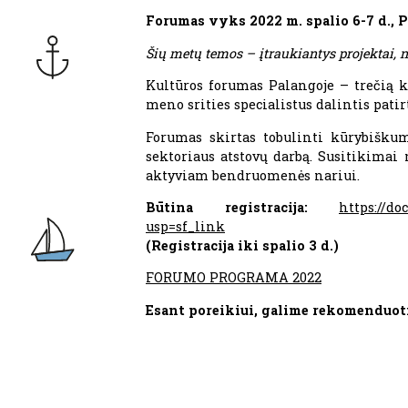
Forumas vyks 2022 m. spalio 6-7 d., P
Šių metų temos – įtraukiantys projektai, 
Kultūros forumas Palangoje – trečią k
meno srities specialistus dalintis pati
Forumas skirtas tobulinti kūrybiškum
sektoriaus atstovų darbą. Susitikimai 
aktyviam bendruomenės nariui.
Būtina registracija:
https://d
usp=sf_link
(Registracija iki spalio
3 d.)
FORUMO PROGRAMA 2022
Esant poreikiui, galime rekomenduot