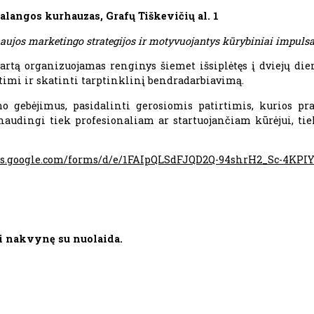
alangos kurhauzas, Grafų Tiškevičių al. 1
naujos marketingo strategijos ir motyvuojantys kūrybiniai impulsa
artą organizuojamas renginys šiemet išsiplėtęs į dviejų die
rtimi ir skatinti tarptinklinį bendradarbiavimą.
o gebėjimus, pasidalinti gerosiomis patirtimis, kurios pra
naudingi tiek profesionaliam ar startuojančiam kūrėjui, tie
ocs.google.com/forms/d/e/1FAIpQLSdFJQD2Q-94shrH2_Sc-4KP
i nakvynę su nuolaida.