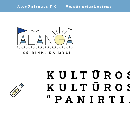
Apie Palangos TIC
Versija neįgaliesiems
KULTŪRO
KULTŪRO
“PANIRTI