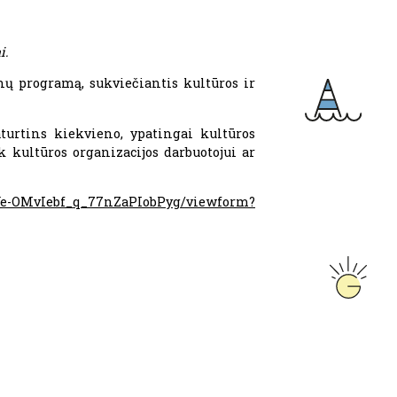
i.
nų programą, sukviečiantis kultūros ir
turtins kiekvieno, ypatingai kultūros
k kultūros organizacijos darbuotojui ar
IYe-OMvIebf_q_77nZaPIobPyg/viewform?