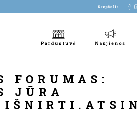
Krepšelis
Parduotuvė
Naujienos
S FORUMAS:
S JŪRA
.IŠNIRTI.ATSI