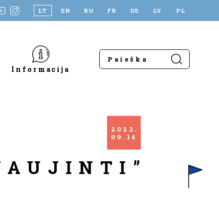
LT
EN
RU
FR
DE
LV
PL
Informacija
2022
09
14
NAUJINTI”