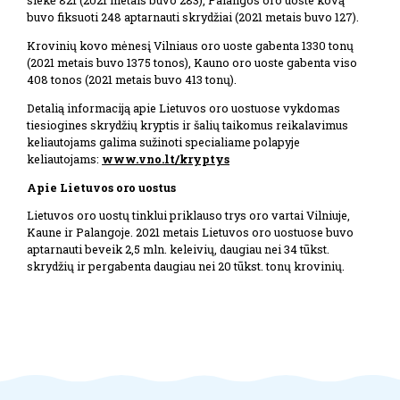
siekė 821 (2021 metais buvo 283), Palangos oro uoste kovą
buvo fiksuoti 248 aptarnauti skrydžiai (2021 metais buvo 127).
Krovinių kovo mėnesį Vilniaus oro uoste gabenta 1330 tonų
(2021 metais buvo 1375 tonos), Kauno oro uoste gabenta viso
408 tonos (2021 metais buvo 413 tonų).
Detalią informaciją apie Lietuvos oro uostuose vykdomas
tiesiogines skrydžių kryptis ir šalių taikomus reikalavimus
keliautojams galima sužinoti specialiame polapyje
keliautojams:
www.vno.lt/kryptys
Apie Lietuvos oro uostus
Lietuvos oro uostų tinklui priklauso trys oro vartai Vilniuje,
Kaune ir Palangoje. 2021 metais Lietuvos oro uostuose buvo
aptarnauti beveik 2,5 mln. keleivių, daugiau nei 34 tūkst.
skrydžių ir pergabenta daugiau nei 20 tūkst. tonų krovinių.