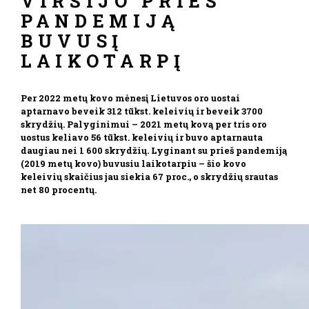
VIRŠIJO PRIEŠ
PANDEMIJĄ
BUVUSĮ
LAIKOTARPĮ
Per 2022 metų kovo mėnesį Lietuvos oro uostai
aptarnavo beveik 312 tūkst. keleivių ir beveik 3700
skrydžių. Palyginimui – 2021 metų kovą per tris oro
uostus keliavo 56 tūkst. keleivių ir buvo aptarnauta
daugiau nei 1 600 skrydžių. Lyginant su prieš pandemiją
(2019 metų kovo) buvusiu laikotarpiu – šio kovo
keleivių skaičius jau siekia 67 proc., o skrydžių srautas
net 80 procentų.