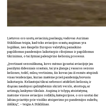
Lietuvos oro uostų aviacinių paslaugų vadovas Aurimas
Stikliūnas teigia, kad toks aviacijos srautų augimas yra
logiškas, nes daugelis Europos valstybių panaikino
papildomus pandemijos laikotarpio ribojimus ir papildomus
tikrinimus, o tai žymiai palengvino kelionių procesus.
„Įvertinant sezoniškumą, kovo mėnuo įprastai aviacijoje jau
pasižymi didesniais srautais, tai yra įžanga į vasaros sezono
keliones, todėl, mūsų vertinimu, šis kovas jau iš esmės atspindi
visas tendencijas, kurias matėme prieš pandemiją buvusiu
laikotarpiu. Keliautojai tikrai nebenori atidėlioti kelionių ir
drąsiau naudojosi galimybėmis skristi verslo, atostogų ar
artimųjų lankymo tikslais. Augimą ir tolygų atsistatymą
matome visose aviacijos rodiklių kategorijose, o oro uostai dar
labiau priartėjo prie visiško atsigavimo po pandemijos sukeltų
iššūkių“, – teigia A.Stikliūnas.