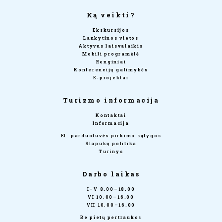
Ką veikti?
Ekskursijos
Lankytinos vietos
Aktyvus laisvalaikis
Mobili programėlė
Renginiai
Konferencijų galimybės
E-projektai
Turizmo informacija
Kontaktai
Informacija
El. parduotuvės pirkimo sąlygos
Slapukų politika
Turinys
Darbo laikas
I–V 8.00–18.00
VI 10.00–16.00
VII 10.00–16.00
Be pietų pertraukos