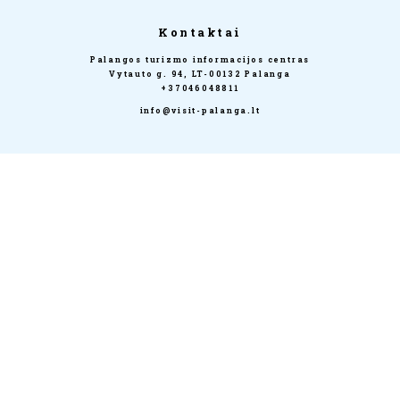
Kontaktai
Palangos turizmo informacijos centras
Vytauto g. 94, LT-00132 Palanga
+37046048811
info@visit-palanga.lt