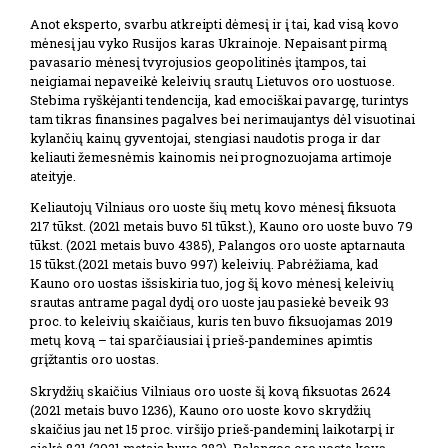
Anot eksperto, svarbu atkreipti dėmesį ir į tai, kad visą kovo
mėnesį jau vyko Rusijos karas Ukrainoje. Nepaisant pirmą
pavasario mėnesį tvyrojusios geopolitinės įtampos, tai
neigiamai nepaveikė keleivių srautų Lietuvos oro uostuose.
Stebima ryškėjanti tendencija, kad emociškai pavargę, turintys
tam tikras finansines pagalves bei nerimaujantys dėl visuotinai
kylančių kainų gyventojai, stengiasi naudotis proga ir dar
keliauti žemesnėmis kainomis nei prognozuojama artimoje
ateityje.
Keliautojų Vilniaus oro uoste šių metų kovo mėnesį fiksuota
217 tūkst. (2021 metais buvo 51 tūkst.), Kauno oro uoste buvo 79
tūkst. (2021 metais buvo 4385), Palangos oro uoste aptarnauta
15 tūkst.(2021 metais buvo 997) keleivių. Pabrėžiama, kad
Kauno oro uostas išsiskiria tuo, jog šį kovo mėnesį keleivių
srautas antrame pagal dydį oro uoste jau pasiekė beveik 93
proc. to keleivių skaičiaus, kuris ten buvo fiksuojamas 2019
metų kovą – tai sparčiausiai į prieš-pandemines apimtis
grįžtantis oro uostas.
Skrydžių skaičius Vilniaus oro uoste šį kovą fiksuotas 2624
(2021 metais buvo 1236), Kauno oro uoste kovo skrydžių
skaičius jau net 15 proc. viršijo prieš-pandeminį laikotarpį ir