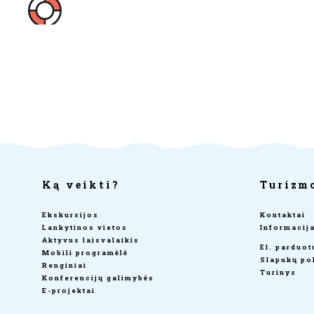
Ką veikti?
Turizm
Ekskursijos
Kontaktai
Lankytinos vietos
Informacij
Aktyvus laisvalaikis
El. parduo
Mobili programėlė
Slapukų pol
Renginiai
Turinys
Konferencijų galimybės
E-projektai