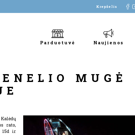
Krepšelis
Parduotuvė
Naujienos
SENELIO MUGĖ
JE
s Kalėdų
s rato,
 15d ir