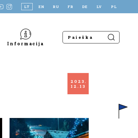
LT
EN
RU
FR
DE
LV
PL
Informacija
2023
12
13