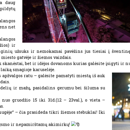
ia daug
ildytų
langos
vens net
alangos
ios) ir
inių užsuks ir nemokamai pavėžins jus tiesiai į šventinę
 miesto gatvėje ir žiemos vaizdais.
 skanėstai, bet ir idėjos dovanoms kurias galėsite įsigyti ir n
 laiką smagioje karuselėje.
apžvalgos ratu – galėsite pamatyti miestą iš auk
dais.
idelių ir mažų, pasidalins gerumu bei šiluma su
nuo gruodžio 15 iki 31d.(12 – 23val.), o vieta –
s.
gėje“ – čia prasideda tikri žiemos stebuklai! Iki
ugsmo ir nepamirštamų akimirkų!