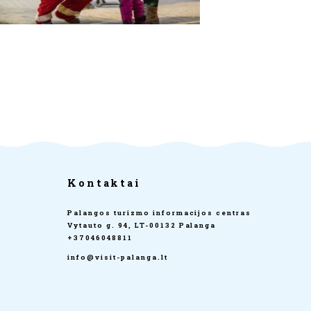
Kontaktai
Palangos turizmo informacijos centras
Vytauto g. 94, LT-00132 Palanga
+37046048811
info@visit-palanga.lt