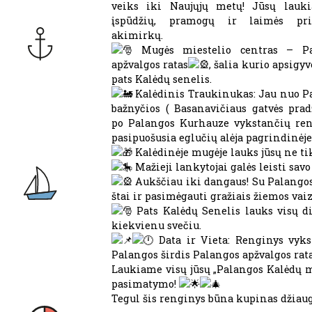
veiks iki Naujųjų metų! Jūsų lauk
įspūdžių, pramogų ir laimės prip
akimirkų.
Mugės miestelio centras – Pa
apžvalgos ratas
, šalia kurio apsigy
pats Kalėdų senelis.
Kalėdinis Traukinukas: Jau nuo P
bažnyčios ( Basanavičiaus gatvės pradž
po Palangos Kurhauze vykstančių reng
pasipuošusia eglučių alėja pagrindinėje
Kalėdinėje mugėje lauks jūsų ne tik
Mažieji lankytojai galės leisti savo
Aukščiau iki dangaus! Su Palangos 
štai ir pasimėgauti gražiais žiemos vaiz
Pats Kalėdų Senelis lauks visų d
kiekvienu svečiu.
Data ir Vieta: Renginys vyks 
Palangos širdis Palangos apžvalgos rata
Laukiame visų jūsų „Palangos Kalėdų mu
pasimatymo!
Tegul šis renginys būna kupinas džia