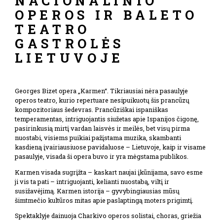
NACIONALINIO
OPEROS IR BALETO
TEATRO
GASTROLĖS
LIETUVOJE
Georges Bizet opera „Karmen“. Tikriausiai nėra pasaulyje
operos teatro, kurio repertuare nesipuikuotų šis prancūzų
kompozitoriaus šedevras. Prancūziškai ispaniškas
temperamentas, intriguojantis siužetas apie Ispanijos čigonę,
pasirinkusią mirtį vardan laisvės ir meilės, bet visų pirma
nuostabi, visiems puikiai pažįstama muzika, skambanti
kasdieną įvairiausiuose pavidaluose – Lietuvoje, kaip ir visame
pasaulyje, visada ši opera buvo ir yra mėgstama publikos.
Karmen visada sugrįžta – kaskart naujai įkūnijama, savo esme
ji vis ta pati – intriguojanti, kelianti nuostabą, viltį ir
susižavėjimą. Karmen istorija – gyvybingiausias mūsų
šimtmečio kultūros mitas apie paslaptingą moters prigimtį.
Spektaklyje dainuoja Charkivo operos solistai, choras, griežia