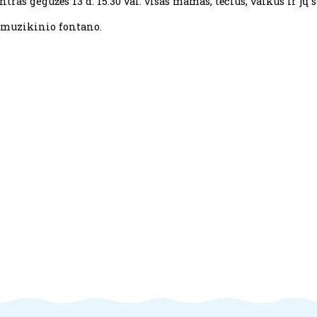
ras gegužės 13 d. 15.30 val. visas mamas, tėčius, vaikus ir jų 
e muzikinio fontano.