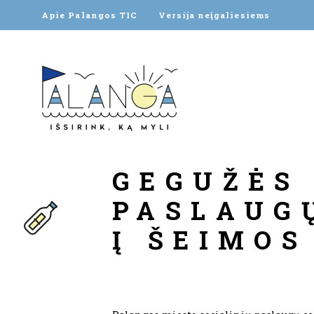
Apie Palangos TIC
Versija neįgaliesiems
GEGUŽĖS 
PASLAUG
Į ŠEIMOS