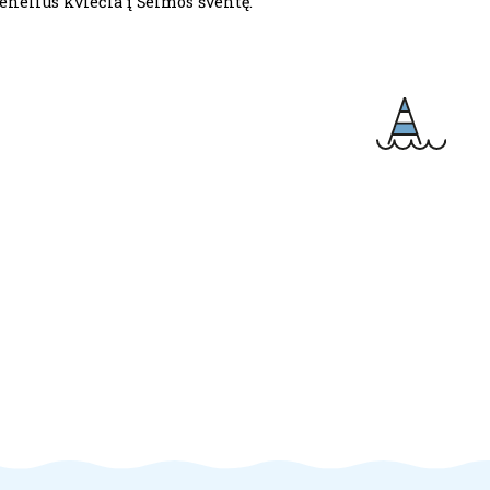
senelius kviečia į Šeimos šventę.