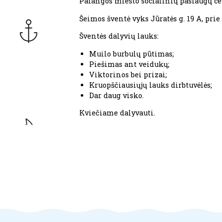
Palangos miesto socialinių paslaugų cent
Šeimos šventė vyks Jūratės g. 19 A, pri
Šventės dalyvių lauks:
Muilo burbulų pūtimas;
Piešimas ant veidukų;
Viktorinos bei prizai;
Kruopščiausiųjų lauks dirbtuvėlės;
Dar daug visko.
Kviečiame dalyvauti.