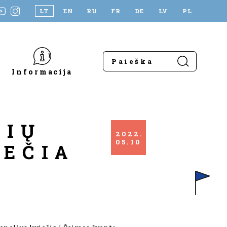
LT
EN
RU
FR
DE
LV
PL
Informacija
NIŲ
2022
05
10
IEČIA