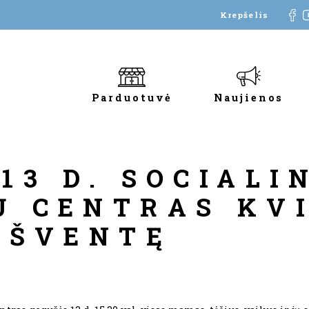
Krepšelis
Parduotuvė
Naujienos
13 D. SOCIALI
Ų CENTRAS KV
 ŠVENTĘ