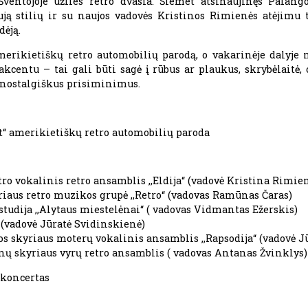
ventojoje užlies retro dvasia. Šiemet atsinaujinęs Palan
aują stilių ir su naujos vadovės Kristinos Rimienės atėjimu 
dėją.
merikietiškų retro automobilių parodą, o vakarinėje dalyje
kcentu – tai gali būti sagė į rūbus ar plaukus, skrybėlaitė,
 nostalgiškus prisiminimus.
rit“ amerikietiškų retro automobilių paroda
ro vokalinis retro ansamblis ,,Eldija“ (vadovė Kristina Rimie
iaus retro muzikos grupė ,,Retro“ (vadovas Ramūnas Čaras)
tudija ,,Alytaus miestelėnai‘‘ ( vadovas Vidmantas Ežerskis)
 (vadovė Jūratė Svidinskienė)
s skyriaus moterų vokalinis ansamblis ,,Rapsodija“ (vadovė J
nų skyriaus vyrų retro ansamblis ( vadovas Antanas Žvinklys)
 koncertas