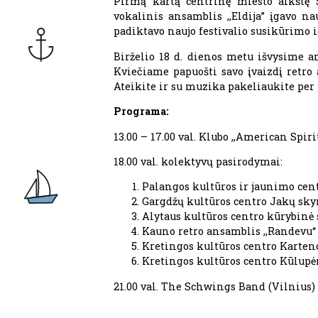
Pirmą kartą centrinę miesto aikštę Š
vokalinis ansamblis ,,Eldija” įgavo n
padiktavo naujo festivalio susikūrimo i
Birželio 18 d. dienos metu išvysime a
Kviečiame papuošti savo įvaizdį retro a
Ateikite ir su muzika pakeliaukite per
Programa:
13.00 – 17.00 val. Klubo ,,American Spi
18.00 val. kolektyvų pasirodymai:
Palangos kultūros ir jaunimo cent
Gargdžų kultūros centro Jakų skyr
Alytaus kultūros centro kūrybinė s
Kauno retro ansamblis ,,Randevu“
Kretingos kultūros centro Karteno
Kretingos kultūros centro Kūlupė
21.00 val. The Schwings Band (Vilnius)