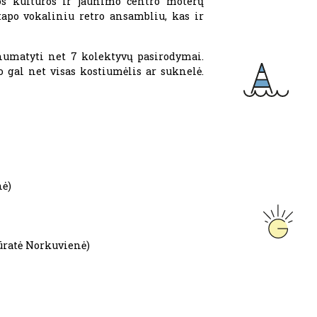
gos kultūros ir jaunimo centro moterų
tapo vokaliniu retro ansambliu, kas ir
 numatyti net 7 kolektyvų pasirodymai.
 o gal net visas kostiumėlis ar suknelė.
nė)
ūratė Norkuvienė)