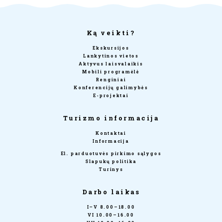
Ką veikti?
Ekskursijos
Lankytinos vietos
Aktyvus laisvalaikis
Mobili programėlė
Renginiai
Konferencijų galimybės
E-projektai
Turizmo informacija
Kontaktai
Informacija
El. parduotuvės pirkimo sąlygos
Slapukų politika
Turinys
Darbo laikas
I–V 8.00–18.00
VI 10.00–16.00