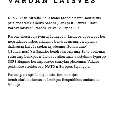
VARDAN LAISVĖS“
Nuo 2022 m. birželio 7 d. Antano Mončio namų-muziejaus
prieigose veikia lauko paroda „Lenkija ir Lietuva – kartu
vardan laisvės”. Paroda veiks iki liepos 18 d.
Paroda iliustruoja įvairių Lenkijos ir Lietuvos opozicijos bei
nepriklausomybės atkūrimo bendruomenių, visų pirma
didžiausių laisvės siekusių judėjimų „Solidarumo“
(„Solidarność“) ir Sąjūdžio bendradarbiavimą. Be to, rodomas
ryšių tarp Lenkijos ir Lietuvos atkūrimas valstybiniu lygiu po
SSRS žlugimo bei tarpusavio santykių plėtojimas Vakarų
politinėse struktūrose: NATO ir Europos Sąjungoje.
Parodą parengė Lenkijos istorijos muziejus
bendradarbiaudamas su Lenkijos Respublikos ambasada
Vilniuje.