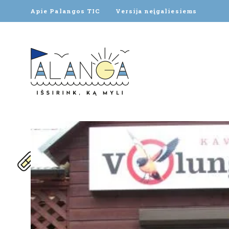
Apie Palangos TIC
Versija neįgaliesiems