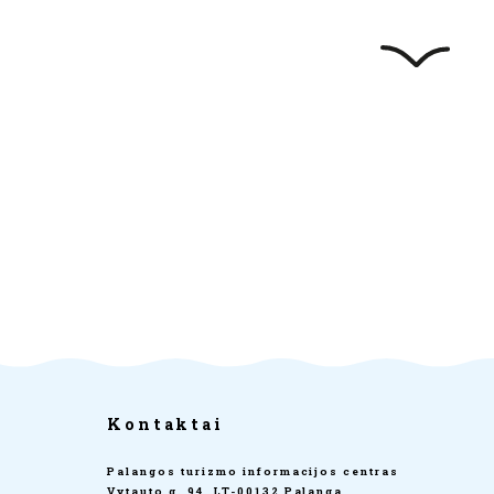
Kontaktai
Palangos turizmo informacijos centras
Vytauto g. 94, LT-00132 Palanga