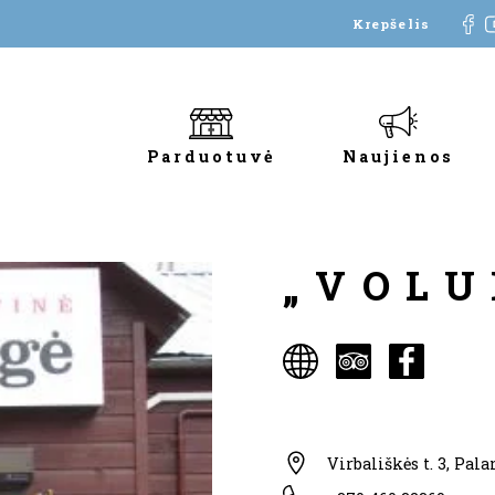
Krepšelis
Parduotuvė
Naujienos
„VOLU
Virbališkės t. 3, Pal