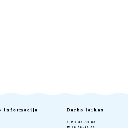
o informacija
Darbo laikas
I–V 8.00–18.00
a
VI 10.00–16.00