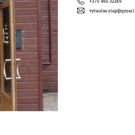
+370 460 32369
vytautas.stap@gmail