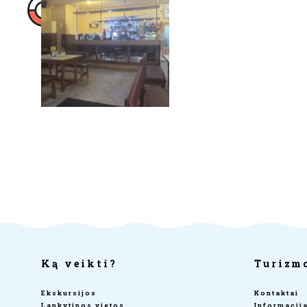
Ką veikti?
Turizm
Ekskursijos
Kontaktai
Lankytinos vietos
Informacij