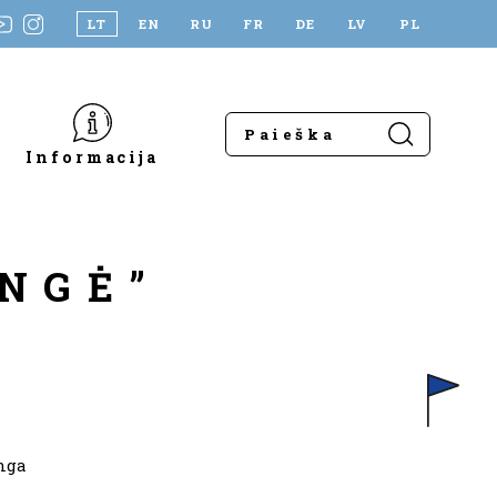
LT
EN
RU
FR
DE
LV
PL
Informacija
NGĖ”
anga