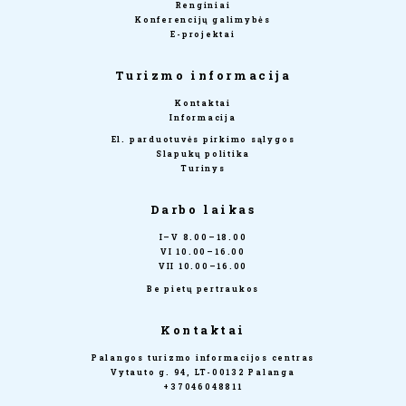
Renginiai
Konferencijų galimybės
E-projektai
Turizmo informacija
Kontaktai
Informacija
El. parduotuvės pirkimo sąlygos
Slapukų politika
Turinys
Darbo laikas
I–V 8.00–18.00
VI 10.00–16.00
VII 10.00–16.00
Be pietų pertraukos
Kontaktai
Palangos turizmo informacijos centras
Vytauto g. 94, LT-00132 Palanga
+37046048811