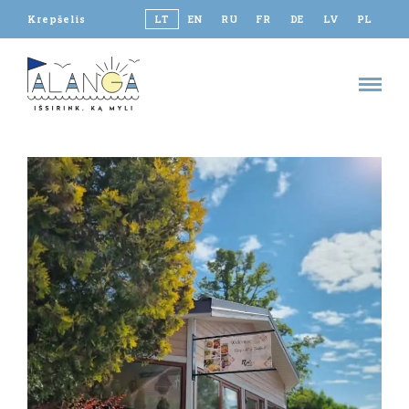
Krepšelis
LT
EN
RU
FR
DE
LV
PL