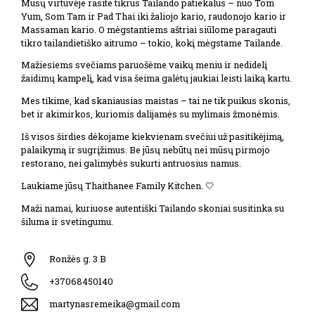
Mūsų virtuvėje rasite tikrus Tailando patiekalus – nuo Tom
Yum, Som Tam ir Pad Thai iki žaliojo kario, raudonojo kario ir
Massaman kario. O mėgstantiems aštriai siūlome paragauti
tikro tailandietiško aitrumo – tokio, kokį mėgstame Tailande.
Mažiesiems svečiams paruošėme vaikų meniu ir nedidelį
žaidimų kampelį, kad visa šeima galėtų jaukiai leisti laiką kartu.
Mes tikime, kad skaniausias maistas – tai ne tik puikus skonis,
bet ir akimirkos, kuriomis dalijamės su mylimais žmonėmis.
Iš visos širdies dėkojame kiekvienam svečiui už pasitikėjimą,
palaikymą ir sugrįžimus. Be jūsų nebūtų nei mūsų pirmojo
restorano, nei galimybės sukurti antruosius namus.
Laukiame jūsų Thaithanee Family Kitchen. 🤍
Maži namai, kuriuose autentiški Tailando skoniai susitinka su
šiluma ir svetingumu.
Ronžės g. 3 B
+37068450140
martynasremeika@gmail.com