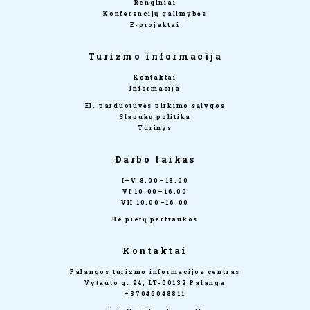
Renginiai
Konferencijų galimybės
E-projektai
Turizmo informacija
Kontaktai
Informacija
El. parduotuvės pirkimo sąlygos
Slapukų politika
Turinys
Darbo laikas
I–V 8.00–18.00
VI 10.00–16.00
VII 10.00–16.00
Be pietų pertraukos
Kontaktai
Palangos turizmo informacijos centras
Vytauto g. 94, LT-00132 Palanga
+37046048811