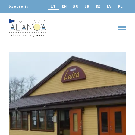
Krepšelis
LT
EN
RU
FR
DE
LV
PL