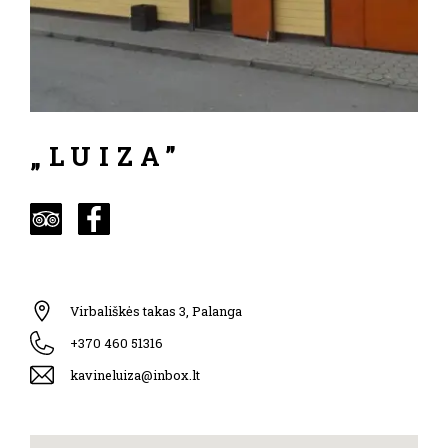
„LUIZA”
Virbališkės takas 3, Palanga
+370 460 51316
kavineluiza@inbox.lt