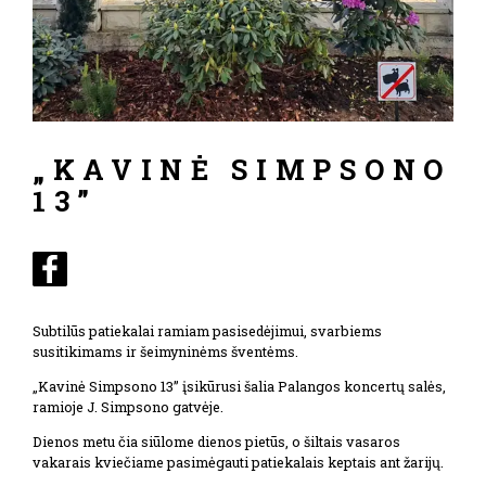
„KAVINĖ SIMPSONO
13”
Subtilūs patiekalai ramiam pasisedėjimui, svarbiems
susitikimams ir šeimyninėms šventėms.
„Kavinė Simpsono 13” įsikūrusi šalia Palangos koncertų salės,
ramioje J. Simpsono gatvėje.
Dienos metu čia siūlome dienos pietūs, o šiltais vasaros
vakarais kviečiame pasimėgauti patiekalais keptais ant žarijų.