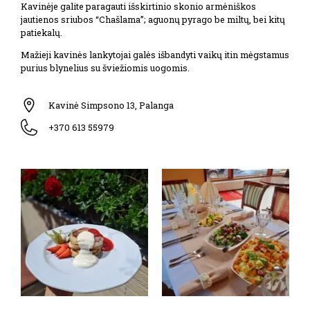
Kavinėje galite paragauti išskirtinio skonio armėniškos
jautienos sriubos “Chašlama”; aguonų pyrago be miltų, bei kitų
patiekalų.
Mažieji kavinės lankytojai galės išbandyti vaikų itin mėgstamus
purius blynelius su šviežiomis uogomis.
Kavinė Simpsono 13, Palanga
+370 613 55979