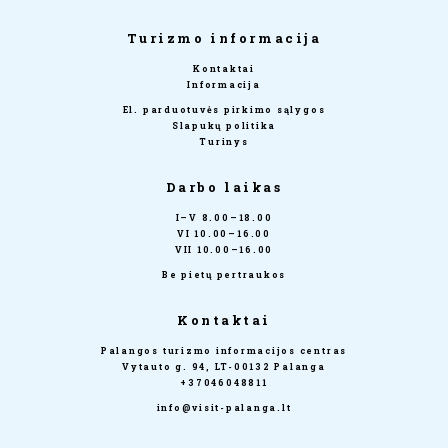
Turizmo informacija
Kontaktai
Informacija
El. parduotuvės pirkimo sąlygos
Slapukų politika
Turinys
Darbo laikas
I–V 8.00–18.00
VI 10.00–16.00
VII 10.00–16.00
Be pietų pertraukos
Kontaktai
Palangos turizmo informacijos centras
Vytauto g. 94, LT-00132 Palanga
+37046048811
info@visit-palanga.lt