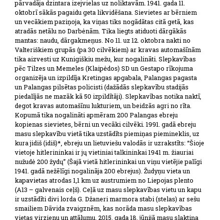
pārvadāja dzintara izejvielas uz noliktavām. 1941. gada 11.
oktobrī sākās pagaidu geta likvidēšana. Sievietes ar bērniem
un vecākiem paziņoja, ka viņas tiks nogādātas citā getā, kas
atradās netālu no Darbėnām. Tika liegts atiduoti dārgākās
mantas: naudu, dārgakmeņus. No 11. uz 12. oktobra nakti no
Valteriškiem grupās (pa 30 cilvēkiem) ar kravas automašīnām
tika aizvesti uz Kunigiškiu mežu, kur nogalināti. Slepkavības
pēc Tilzes un Memeles (Klaipėdos) SD un Gestapo rīkojuma
organizēja un izpildīja Kretingas apgabala, Palangas pagasta
un Palangas pilsētas policisti (dažādās slepkavību stadijās
piedalījās ne mazāk kā 50 izpildītāji). Slepkavības notika naktī,
degot kravas automašīnu lukturiem, un beidzās agri no rīta.
Kopumā tika nogalināti apmēram 200 Palangas ebreju
kopienas sievietes, bērni un vecāki cilvēki. 1991. gadā ebreju
masu slepkavību vietā tika uzstādīts piemiņas piemineklis, uz
kura jidiš (idiš)*, ebreju un lietuviešu valodās ir uzrakstīts: “Šioje
vietoje hitlerininkai ir jų vietiniai talkininkai 1941 m. žiauriai
nužudė 200 žydų” (Šajā vietā hitlerininkai un viņu vietējie palīgi
1941. gadā nežēlīgi nogalināja 200 ebrejus). Žudyņu vieta un
kapavietas atrodas 1,1 km uz austrumiem no Liepojas plento
(A13 – galvenais ceļš). Ceļā uz masu slepkavības vietu un kapu
ir uzstādīti divi lorda G. Džaneri marmora stabi (stelas) ar sešu
smailiem Dāvida zvaigznēm, kas norāda masu slepkavības
vietas virzienu un attālumu. 2015. gada 18. jūnijā masu slaktiņa