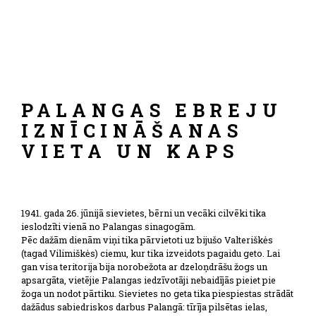
PALANGAS EBREJU
IZNĪCINĀŠANAS
VIETA UN KAPS
1941. gada 26. jūnijā sievietes, bērni un vecāki cilvēki tika
ieslodzīti vienā no Palangas sinagogām.
Pēc dažām dienām viņi tika pārvietoti uz bijušo Valteriškės
(tagad Vilimiškės) ciemu, kur tika izveidots pagaidu geto. Lai
gan visa teritorija bija norobežota ar dzeloņdrāšu žogs un
apsargāta, vietējie Palangas iedzīvotāji nebaidījās pieiet pie
žoga un nodot pārtiku. Sievietes no geta tika piespiestas strādāt
dažādus sabiedriskos darbus Palangā: tīrīja pilsētas ielas,