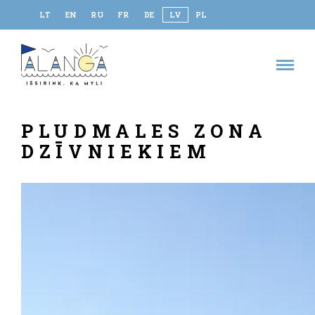
LT
EN
RU
FR
DE
LV
PL
PLUDMALES ZONA
DZĪVNIEKIEM