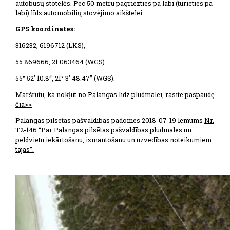
autobusų stotelės. Pēc 50 metru pagriezties pa labi (turieties pa
labi) līdz automobilių stovėjimo aikštelei.
GPS koordinates:
316232, 6196712 (LKS),
55.869666, 21.063464 (WGS)
55° 52′ 10.8“, 21° 3′ 48.47” (WGS).
Maršrutu, kā nokļūt no Palangas līdz pludmalei, rasite paspaudę
čia>>
Palangas pilsētas pašvaldības padomes 2018-07-19 lēmums
Nr.
T2-146 “Par Palangas pilsētas pašvaldības pludmales un
peldvietu iekārtošanu, izmantošanu un uzvedības noteikumiem
tajās”.