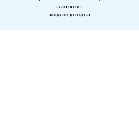
+37046048811
info@visit-palanga.lt