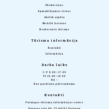
Ekskursijas
Apmeklējamas vietas
Aktīvā atpūta
Mobilā lietotne
Konferenču tūrisms
Tūrisma informācija
Kontakti
Informācija
Darba laiks
I–V 8.00–17.00
VI 10.00–15.00
VII –
Bez pusdienu pārtraukuma
Kontakti
Palangas tūrisma informācijas centrs
Vytauto iela 94, LT-00132 Palanga