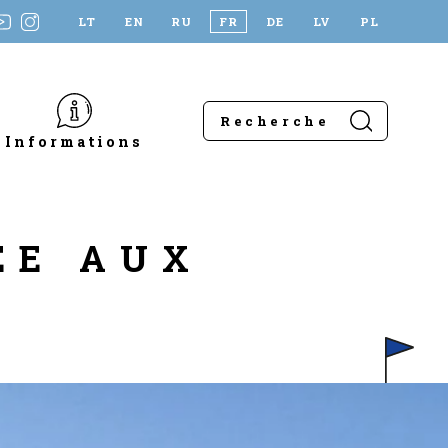
LT
EN
RU
FR
DE
LV
PL
Informations
ÉE AUX