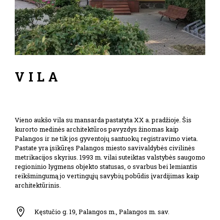
VILA
Vieno
aukšo
vila su mansarda pastatyta XX a. pradžioje. Šis
kurorto medinės architektūros pavyzdys žinomas kaip
Palangos ir ne tik jos gyventojų santuokų registravimo vieta.
Pastate yra įsikūręs Palangos miesto savivaldybės civilinės
metrikacijos skyrius. 1993 m. vilai suteiktas valstybės saugomo
regioninio lygmens objekto statusas, o svarbus bei lemiantis
reikšmingumą jo vertingųjų savybių pobūdis įvardijimas kaip
architektūrinis.
Kęstučio g. 19, Palangos m., Palangos m. sav.