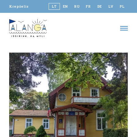
Krepšelis
LT
EN
RU
FR
DE
LV
PL