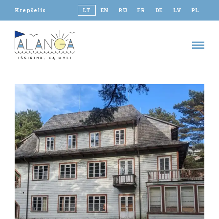
Krepšelis
LT
EN
RU
FR
DE
LV
PL