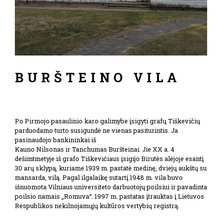
BURŠTEINO VILA
Po Pirmojo pasaulinio karo galimybe įsigyti grafų Tiškevičių
parduodamo turto susigundė ne vienas pasiturintis. Ja
pasinaudojo bankininkai iš
Kauno Nilsonas ir Tanchumas Buršteinai. Jie XX a. 4
dešimtmetyje iš grafo Tiškevičiaus įsigijo Birutės alėjoje esantį
30 arų sklypą, kuriame 1939 m. pastatė medinę, dviejų aukštų su
mansarda, vilą. Pagal ilgalaikę sutartį 1948 m. vila buvo
išnuomota Vilniaus universiteto darbuotojų poilsiui ir pavadinta
poilsio namais „Romuva“. 1997 m. pastatas įtrauktas į Lietuvos
Respublikos nekilnojamųjų kultūros vertybių registrą.