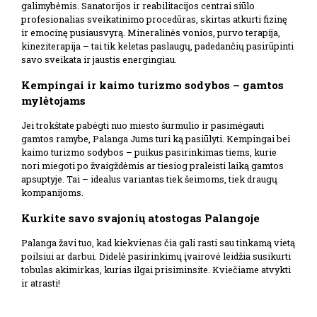
galimybėmis. Sanatorijos ir reabilitacijos centrai siūlo
profesionalias sveikatinimo procedūras, skirtas atkurti fizinę
ir emocinę pusiausvyrą. Mineralinės vonios, purvo terapija,
kineziterapija – tai tik keletas paslaugų, padedančių pasirūpinti
savo sveikata ir jaustis energingiau.
Kempingai ir kaimo turizmo sodybos – gamtos
mylėtojams
Jei trokštate pabėgti nuo miesto šurmulio ir pasimėgauti
gamtos ramybe, Palanga Jums turi ką pasiūlyti. Kempingai bei
kaimo turizmo sodybos – puikus pasirinkimas tiems, kurie
nori miegoti po žvaigždėmis ar tiesiog praleisti laiką gamtos
apsuptyje. Tai – idealus variantas tiek šeimoms, tiek draugų
kompanijoms.
Kurkite savo svajonių atostogas Palangoje
Palanga žavi tuo, kad kiekvienas čia gali rasti sau tinkamą vietą
poilsiui ar darbui. Didelė pasirinkimų įvairovė leidžia susikurti
tobulas akimirkas, kurias ilgai prisiminsite. Kviečiame atvykti
ir atrasti!