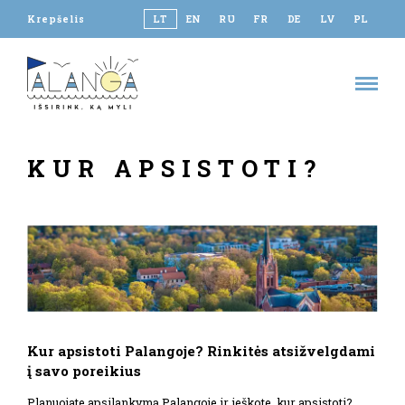
Krepšelis
LT
EN
RU
FR
DE
LV
PL
KUR APSISTOTI?
Kur apsistoti Palangoje? Rinkitės atsižvelgdami
į savo poreikius
Planuojate apsilankymą Palangoje ir ieškote, kur apsistoti?