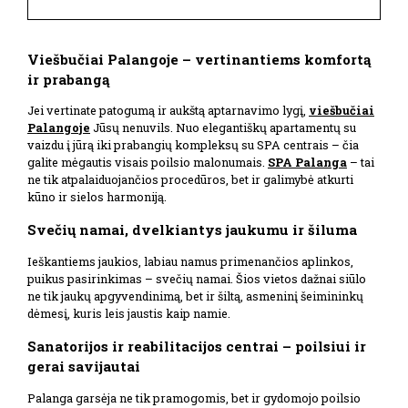
Viešbučiai Palangoje – vertinantiems komfortą
ir prabangą
Jei vertinate patogumą ir aukštą aptarnavimo lygį,
viešbučiai
Palangoje
Jūsų nenuvils. Nuo elegantiškų apartamentų su
vaizdu į jūrą iki prabangių kompleksų su SPA centrais – čia
galite mėgautis visais poilsio malonumais.
SPA Palanga
– tai
ne tik atpalaiduojančios procedūros, bet ir galimybė atkurti
kūno ir sielos harmoniją.
Svečių namai, dvelkiantys jaukumu ir šiluma
Ieškantiems jaukios, labiau namus primenančios aplinkos,
puikus pasirinkimas – svečių namai. Šios vietos dažnai siūlo
ne tik jaukų apgyvendinimą, bet ir šiltą, asmeninį šeimininkų
dėmesį, kuris leis jaustis kaip namie.
Sanatorijos ir reabilitacijos centrai – poilsiui ir
gerai savijautai
Palanga garsėja ne tik pramogomis, bet ir gydomojo poilsio