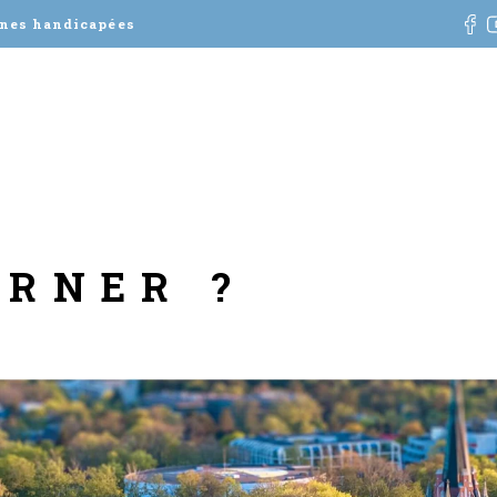
nnes handicapées
URNER ?