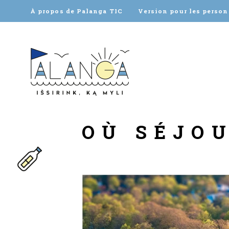
À propos de Palanga TIC
Version pour les perso
OÙ SÉJO