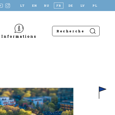
LT
EN
RU
FR
DE
LV
PL
Informations