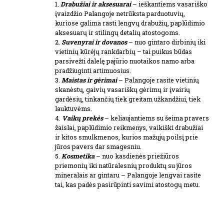
1.
Drabužiai ir aksesuarai
– ieškantiems vasariško
įvaizdžio Palangoje netrūksta parduotuvių,
kuriose galima rasti lengvų drabužių, paplūdimio
aksesuarų ir stilingų detalių atostogoms.
2.
Suvenyrai ir dovanos
– nuo gintaro dirbinių iki
vietinių kūrėjų rankdarbių – tai puikus būdas
parsivežti dalelę pajūrio nuotaikos namo arba
pradžiuginti artimuosius.
3.
Maistas ir gėrimai
– Palangoje rasite vietinių
skanėstų, gaivių vasariškų gėrimų ir įvairių
gardėsių, tinkančių tiek greitam užkandžiui, tiek
lauktuvėms.
4.
Vaikų prekės
– keliaujantiems su šeima pravers
žaislai, paplūdimio reikmenys, vaikiški drabužiai
ir kitos smulkmenos, kurios mažųjų poilsį prie
jūros pavers dar smagesniu.
5.
Kosmetika
– nuo kasdienės priežiūros
priemonių iki natūralesnių produktų su jūros
mineralais ar gintaru – Palangoje lengvai rasite
tai, kas padės pasirūpinti savimi atostogų metu.