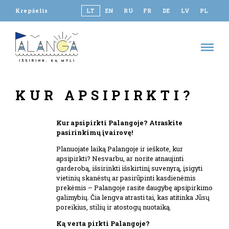
Krepšelis
LT
EN
RU
FR
DE
LV
PL
KUR APSIPIRKTI?
Kur apsipirkti Palangoje? Atraskite
pasirinkimų įvairovę!
Planuojate laiką Palangoje ir ieškote, kur
apsipirkti? Nesvarbu, ar norite atnaujinti
garderobą, išsirinkti išskirtinį suvenyrą, įsigyti
vietinių skanėstų ar pasirūpinti kasdienėmis
prekėmis – Palangoje rasite daugybę apsipirkimo
galimybių. Čia lengva atrasti tai, kas atitinka Jūsų
poreikius, stilių ir atostogų nuotaiką.
Ką verta pirkti Palangoje?