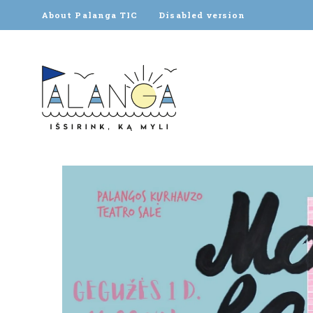
About Palanga TIC
Disabled version