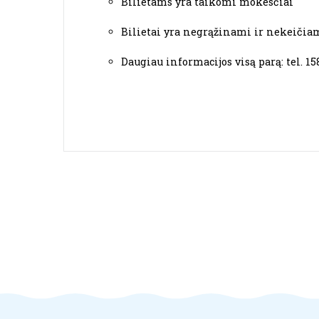
Bilietams yra taikomi mokesčiai
Bilietai yra negrąžinami ir nekeičia
Daugiau informacijos visą parą: tel. 15