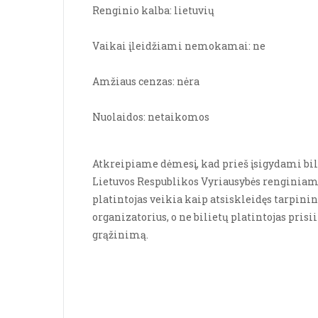
Renginio kalba: lietuvių
Vaikai įleidžiami nemokamai: ne
Amžiaus cenzas: nėra
Nuolaidos: netaikomos
Atkreipiame dėmesį, kad prieš įsigydami bili
Lietuvos Respublikos Vyriausybės renginiams
platintojas veikia kaip atsiskleidęs tarpinin
organizatorius, o ne bilietų platintojas prisi
grąžinimą.