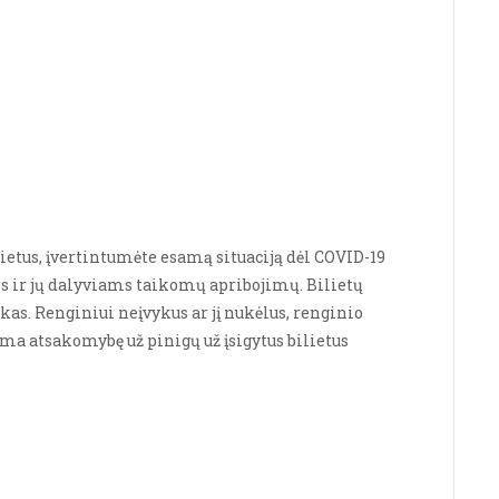
etus, įvertintumėte esamą situaciją dėl COVID-19 
 ir jų dalyviams taikomų apribojimų. Bilietų 
kas. Renginiui neįvykus ar jį nukėlus, renginio 
ima atsakomybę už pinigų už įsigytus bilietus 