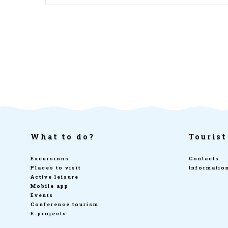
What to do?
Tourist
Excursions
Contacts
Places to visit
Informatio
Active leisure
Mobile app
Events
Conference tourism
E-projects