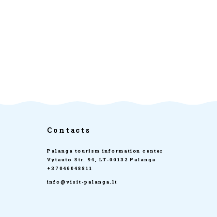
Contacts
Palanga tourism information center
Vytauto Str. 94, LT-00132 Palanga
+37046048811
info@visit-palanga.lt