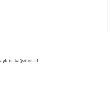
 vipklientai@bilietai.lt