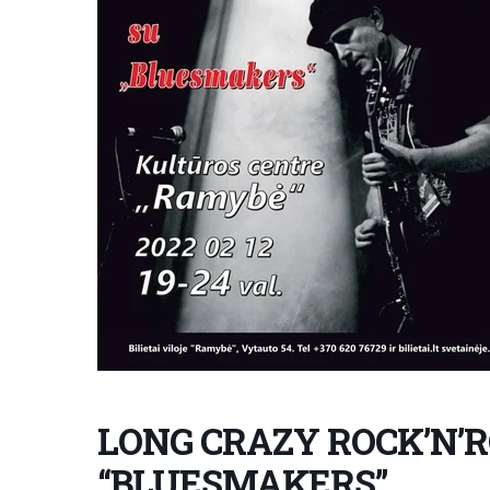
LONG CRAZY ROCK’N’
“BLUESMAKERS”