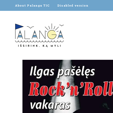
About Palanga TIC
Disabled version