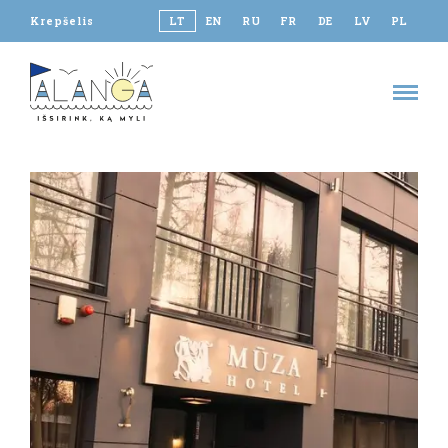
Krepšelis
LT
EN
RU
FR
DE
LV
PL