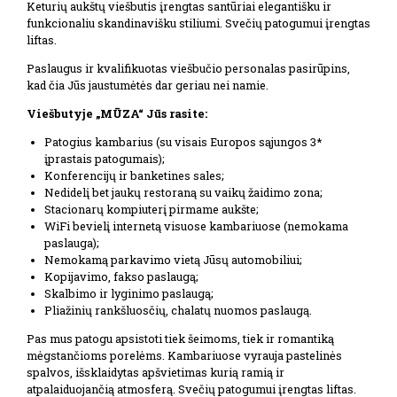
Keturių aukštų viešbutis įrengtas santūriai elegantišku ir
funkcionaliu skandinavišku stiliumi. Svečių patogumui įrengtas
liftas.
Paslaugus ir kvalifikuotas viešbučio personalas pasirūpins,
kad čia Jūs jaustumėtės dar geriau nei namie.
Viešbutyje „MŪZA“ Jūs rasite:
Patogius kambarius (su visais Europos sąjungos 3*
įprastais patogumais);
Konferencijų ir banketines sales;
Nedidelį bet jaukų restoraną su vaikų žaidimo zona;
Stacionarų kompiuterį pirmame aukšte;
WiFi bevielį internetą visuose kambariuose (nemokama
paslauga);
Nemokamą parkavimo vietą Jūsų automobiliui;
Kopijavimo, fakso paslaugą;
Skalbimo ir lyginimo paslaugą;
Pliažinių rankšluosčių, chalatų nuomos paslaugą.
Pas mus patogu apsistoti tiek šeimoms, tiek ir romantiką
mėgstančioms porelėms. Kambariuose vyrauja pastelinės
spalvos, išsklaidytas apšvietimas kurią ramią ir
atpalaiduojančią atmosferą. Svečių patogumui įrengtas liftas.