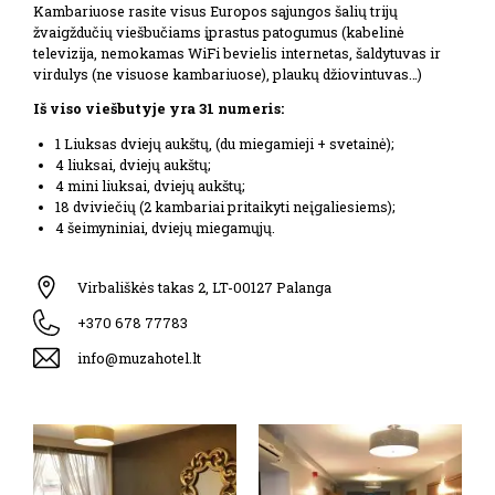
Kambariuose rasite visus Europos sąjungos šalių trijų
žvaigždučių viešbučiams įprastus patogumus (kabelinė
televizija, nemokamas WiFi bevielis internetas, šaldytuvas ir
virdulys (ne visuose kambariuose), plaukų džiovintuvas…)
Iš viso viešbutyje yra 31 numeris:
1 Liuksas dviejų aukštų, (du miegamieji + svetainė);
4 liuksai, dviejų aukštų;
4 mini liuksai, dviejų aukštų;
18 dviviečių (2 kambariai pritaikyti neįgaliesiems);
4 šeimyniniai, dviejų miegamųjų.
Virbališkės takas 2, LT-00127 Palanga
+370 678 77783
info@muzahotel.lt