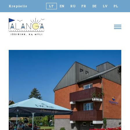
Krepšelis
LT
EN
RU
FR
DE
LV
PL