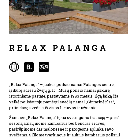
RELAX PALANGA
„Relax Palanga“ – jaukūs poilsio namai Palangos centre,
įsikūrę adresu Žvejų g. 15. Mūsų poilsio namai įsikūrę
istoriniame pastate, pastatytame 1983 metais. Ilgą laiką čia
veikė poilsiautojų pamėgti svečių namai „Gintarinė jūra“,
priimdavę svečius iš visos Lietuvos ir užsienio.
Šiandien „Relax Palanga“ tęsia svetingumo tradiciją – prieš
sezoną atnaujinome kambarius bei bendras erdves,
pasirūpinome dar malonesne ir patogesne aplinka savo
svečiams. Siūlome tvarkingus ir jaukius kambarius poilsiui