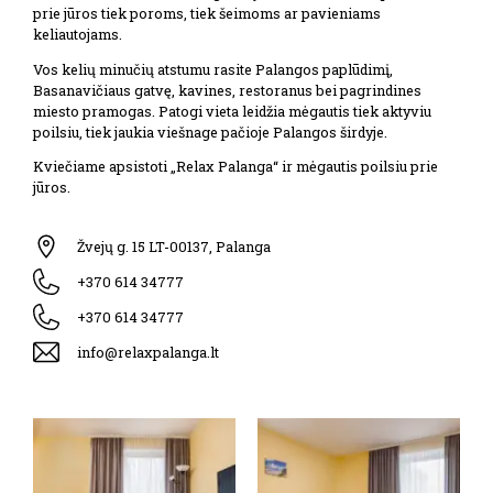
prie jūros tiek poroms, tiek šeimoms ar pavieniams
keliautojams.
Vos kelių minučių atstumu rasite Palangos paplūdimį,
Basanavičiaus gatvę, kavines, restoranus bei pagrindines
miesto pramogas. Patogi vieta leidžia mėgautis tiek aktyviu
poilsiu, tiek jaukia viešnage pačioje Palangos širdyje.
Kviečiame apsistoti „Relax Palanga“ ir mėgautis poilsiu prie
jūros.
Žvejų g. 15 LT-00137, Palanga
+370 614 34777
+370 614 34777
info@relaxpalanga.lt