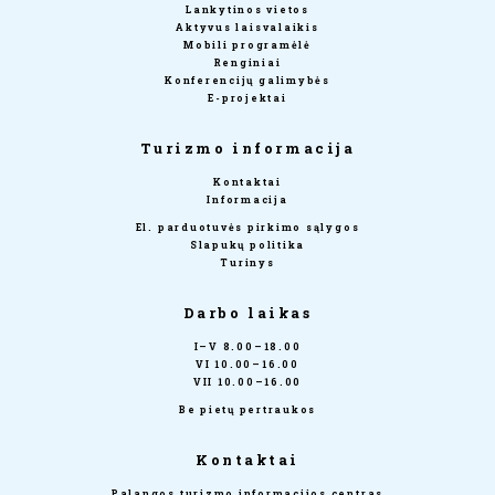
Lankytinos vietos
Aktyvus laisvalaikis
Mobili programėlė
Renginiai
Konferencijų galimybės
E-projektai
Turizmo informacija
Kontaktai
Informacija
El. parduotuvės pirkimo sąlygos
Slapukų politika
Turinys
Darbo laikas
I–V 8.00–18.00
VI 10.00–16.00
VII 10.00–16.00
Be pietų pertraukos
Kontaktai
Palangos turizmo informacijos centras