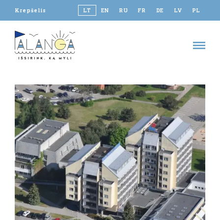
Krepšelis
LT
EN
RU
FR
DE
LV
PL