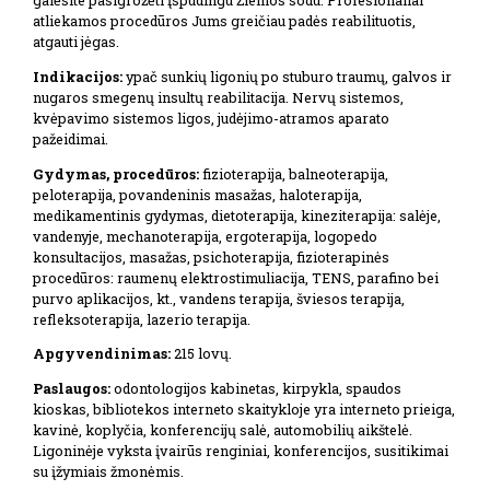
galėsite pasigrožėti įspūdingu Žiemos sodu. Profesionaliai
atliekamos procedūros Jums greičiau padės reabilituotis,
atgauti jėgas.
Indikacijos:
ypač sunkių ligonių po stuburo traumų, galvos ir
nugaros smegenų insultų reabilitacija. Nervų sistemos,
kvėpavimo sistemos ligos, judėjimo-atramos aparato
pažeidimai.
Gydymas, procedūros:
fizioterapija, balneoterapija,
peloterapija, povandeninis masažas, haloterapija,
medikamentinis gydymas, dietoterapija, kineziterapija: salėje,
vandenyje, mechanoterapija, ergoterapija, logopedo
konsultacijos, masažas, psichoterapija, fizioterapinės
procedūros: raumenų elektrostimuliacija, TENS, parafino bei
purvo aplikacijos, kt., vandens terapija, šviesos terapija,
refleksoterapija, lazerio terapija.
Apgyvendinimas:
215 lovų.
Paslaugos:
odontologijos kabinetas, kirpykla, spaudos
kioskas, bibliotekos interneto skaitykloje yra interneto prieiga,
kavinė, koplyčia, konferencijų salė, automobilių aikštelė.
Ligoninėje vyksta įvairūs renginiai, konferencijos, susitikimai
su įžymiais žmonėmis.