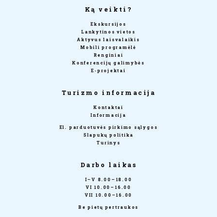
Ką veikti?
Ekskursijos
Lankytinos vietos
Aktyvus laisvalaikis
Mobili programėlė
Renginiai
Konferencijų galimybės
E-projektai
Turizmo informacija
Kontaktai
Informacija
El. parduotuvės pirkimo sąlygos
Slapukų politika
Turinys
Darbo laikas
I–V 8.00–18.00
VI 10.00–16.00
VII 10.00–16.00
Be pietų pertraukos