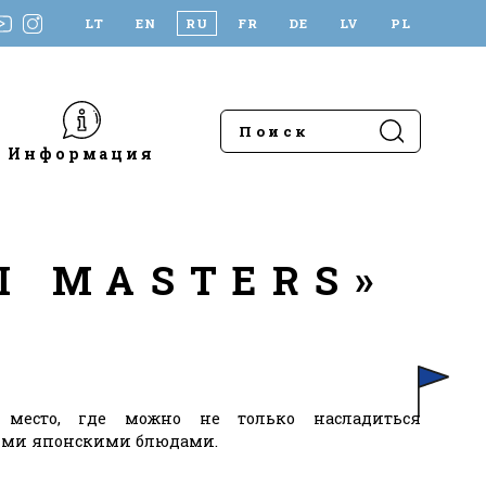
LT
EN
RU
FR
DE
LV
PL
Информация
I MASTERS»
 место, где можно не только насладиться
ими японскими блюдами.