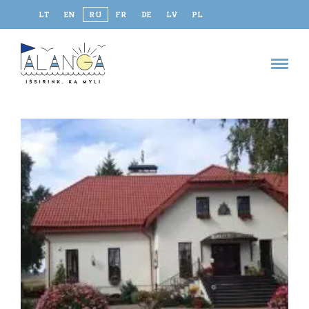
LT
EN
RU
FR
DE
LV
PL