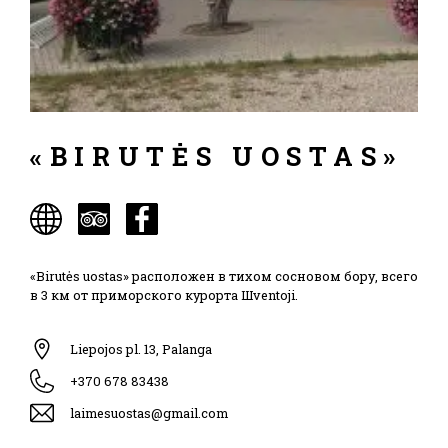
«BIRUTĖS UOSTAS»
«Birutės uostas» расположен в тихом сосновом бору, всего
в 3 км от приморского курорта Шventoji.
Liepojos pl. 13, Palanga
+370 678 83438
laimesuostas@gmail.com