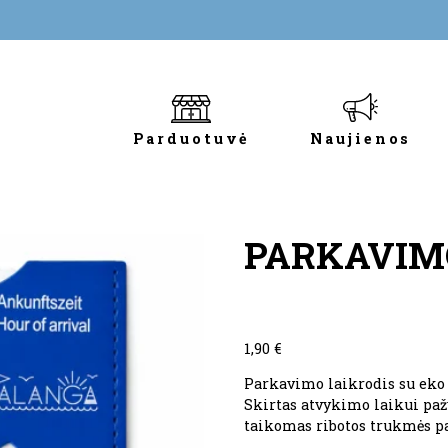
Parduotuvė
Naujienos
PARKAVIM
1,90
€
Parkavimo laikrodis su eko 
Skirtas atvykimo laikui paž
taikomas ribotos trukmės p