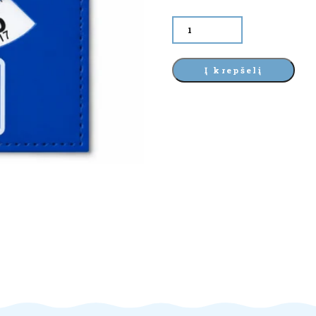
produkto
kiekis:
Parkavimo
laikrodis
Į krepšelį