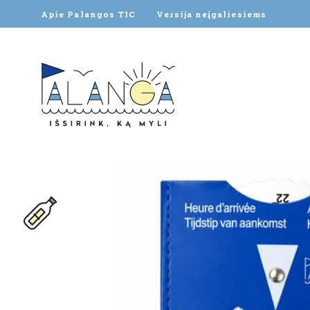
Apie Palangos TIC
Versija neįgaliesiems