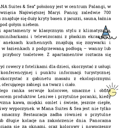
A Suites & Sea” położony jest w centrum Palangi, w
owzięcia Najświętszej Maryi Panny, zaledwie 700
znajduje się duży kryty basen z jacuzzi, sauna, łaźnia
 pod gołym niebem.
ji apartamenty w klasycznym stylu z klimatyzacją,
 minibarkami i telewizorami z płaskim ekranem i
 aneksach kuchennych znajdują się zmywarki i
 w łazienkach z podgrzewaną podłogą – wanny lub
e przybory toaletowe. Z apartamentów roztacza się
 rowery z fotelikami dla dzieci, skorzystać z usługi
 konferencyjnej i punktu informacji turystycznej.
skorzystać z gabinetu masażu z ekologicznymi
ferującego zabiegi na twarz i ciało.
żdego ranka serwuje kolorowe, smaczne i obfite
orem produktów. Leniwe i przytulne poranki, kiedy
czna kawa, miękki omlet i świeże, jeszcze ciepłe,
iwy wypoczynek w Mana Suites & Sea jest nie tylko
 smaczny. Restauracja zadba również o przytulne
ub długie kolacje na zakończenie dnia. Panorama
ozciąga się za oknami, oraz kolorowy i nowoczesny