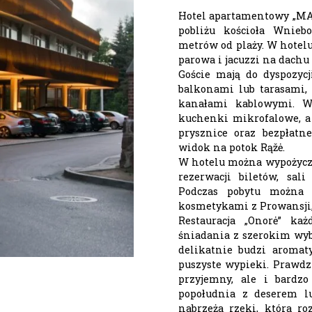
Hotel apartamentowy „MAN
pobliżu kościoła Wnieb
metrów od plaży. W hotelu 
parowa i jacuzzi na dachu
Goście mają do dyspozyc
balkonami lub tarasami,
kanałami kablowymi. W
kuchenki mikrofalowe, a
prysznice oraz bezpłatn
widok na potok Rąžė.
W hotelu można wypożyczyć
rezerwacji biletów, sali
Podczas pobytu można 
kosmetykami z Prowansji, o
Restauracja „Onorė” ka
śniadania z szerokim wyb
delikatnie budzi aromaty
puszyste wypieki. Prawdz
przyjemny, ale i bardzo
popołudnia z deserem l
nabrzeża rzeki, która r