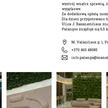
wystrój wnętrz sprawią, 
wyjątkowe.
Za dodatkową opłatą mo
Dla dzieci przygotowano h
Ulica J. Basanavičiaus zn
Palangos znajduje się 6,5 
M. Valančiaus g. 1, 
+370 460 48085
info.palanga@manah