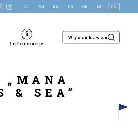
LT
EN
RU
FR
DE
LV
PL
Informacje
 „MANA
S & SEA”