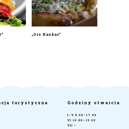
O”
„Oro Kaukas”
acja turystyczna
Godziny otwarcia
I–V 8.00–17.00
VI 10.00–15.00
VII –