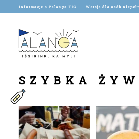
Informacje o Palanga TIC
Wersja dla osób niepe
SZYBKA ŻY