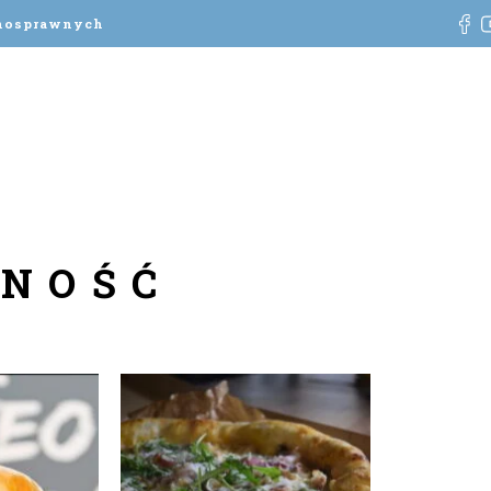
łnosprawnych
WNOŚĆ