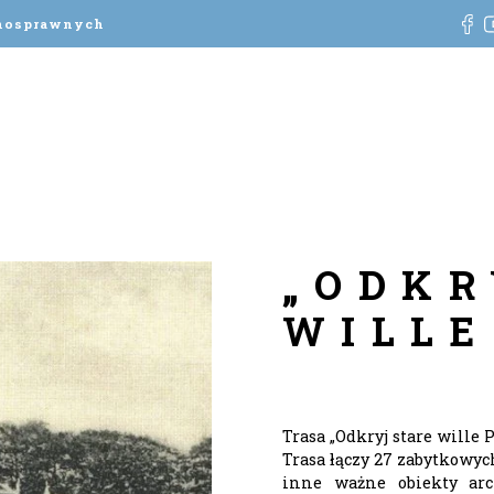
łnosprawnych
„ODKR
WILLE
Trasa „Odkryj stare wille 
Trasa łączy 27 zabytkowyc
inne ważne obiekty arc