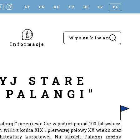
LT
EN
RU
FR
DE
LV
PL
Informacje
YJ STARE
 PALANGI”
Palangi” przeniesie Cię w podróż ponad 100 lat wstecz.
h willi z końca XIX i pierwszej połowy XX wieku oraz
hitektury kurortowej. Na ulicach Palangi można