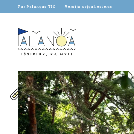
Par Palangas TIC
Versija neįgaliesiems