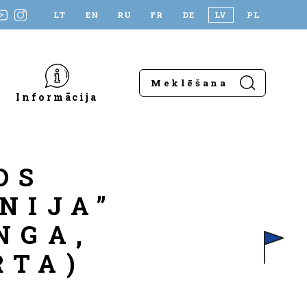
LT
EN
RU
FR
DE
LV
PL
Informācija
OS
NIJA”
NGA,
RTA)