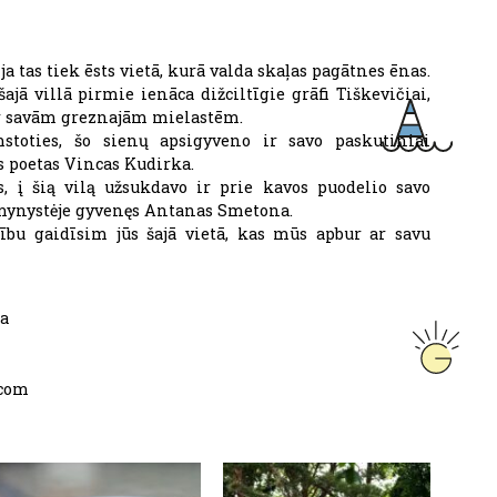
ja tas tiek ēsts vietā, kurā valda skaļas pagātnes ēnas.
ā villā pirmie ienāca dižciltīgie grāfi Tiškevičiai,
ar savām greznajām mielastēm.
stoties, šo sienų apsigyveno ir savo paskutiniai
s poetas Vincas Kudirka.
, į šią vilą užsukdavo ir prie kavos puodelio savo
mynystėje gyvenęs Antanas Smetona.
ību gaidīsim jūs šajā vietā, kas mūs apbur ar savu
ga
.com