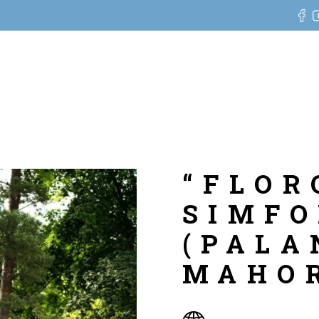
“FLOR
SIMFO
(PALA
MAHO