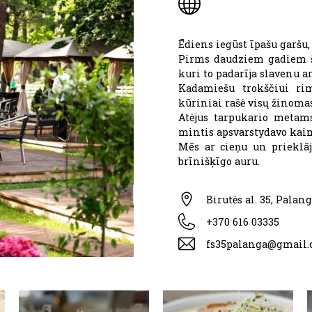
Ēdiens iegūst īpašu garšu, 
Pirms daudziem gadiem šaj
kuri to padarīja slavenu 
Kadamiešu trokščiui rim
kūriniai rašė visų žinoma
Atėjus tarpukario metams
mintis apsvarstydavo kai
Mēs ar cieņu un prieklāj
brīnišķīgo auru.
Birutės al. 35, Palan
+370 616 03335
fs35palanga@gmail