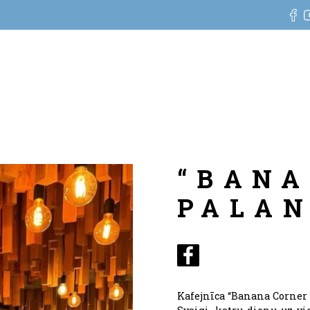
“BANA
PALAN
Kafejnīca “Banana Corner 