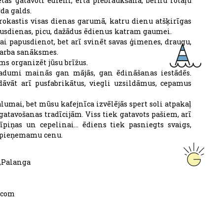
etas gatavoti ēdieni, ērta piebraukšana, bērnu rotaļu
da galds.
rokastis visas dienas garumā, katru dienu atšķirīgas
sdienas, picu, dažādus ēdienus katram gaumei.
ai papusdienot, bet arī svinēt savas ģimenes, draugu,
 darba sanāksmes.
ms organizēt jūsu brīžus.
radumi mainās gan mājās, gan ēdināšanas iestādēs.
āvāt arī pusfabrikātus, viegli uzsildāmus, cepamus
alumai, bet mūsu kafejnīca izvēlējās spert soli atpakaļ
gatavošanas tradīcijām. Viss tiek gatavots pašiem, arī
trīpiņas un cepelinai… ēdiens tiek pasniegts svaigs,
r pieņemamu cenu.
2,Palanga
.com