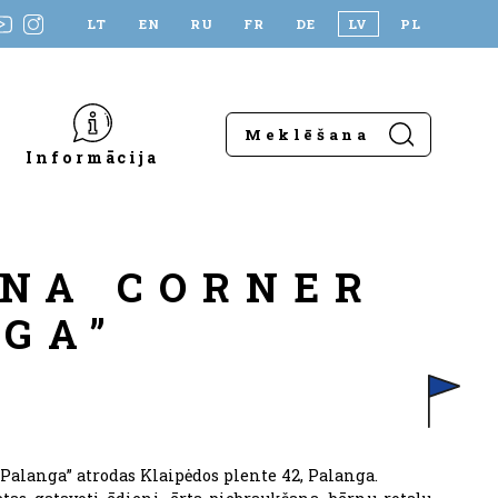
LT
EN
RU
FR
DE
LV
PL
Informācija
NA CORNER
GA”
Palanga” atrodas Klaipėdos plente 42, Palanga.