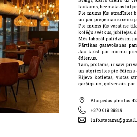
Svaigi, katru dienu uz vi
laukums, bezmaksas biljar
Pie mums jūs atradīsiet b
un par pieņemamu cenu pu
Pie mums jūs varat ne tik
kolēģu svētkus, jubilejas,
Mēs labprāt palīdzēsim ju
Pārtikas gatavošanas pa
Jau kļūst par normu pied
ēdienus.
Tam, protams, ir savi priv
un atgriezties pie ēdienu 
Kijevo kotletas, vistas s
garšīgs un, galvenais, pa
Klaipėdos plentas 4
+370 618 38819
info.statama@gmail