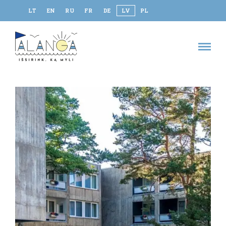
LT
EN
RU
FR
DE
LV
PL