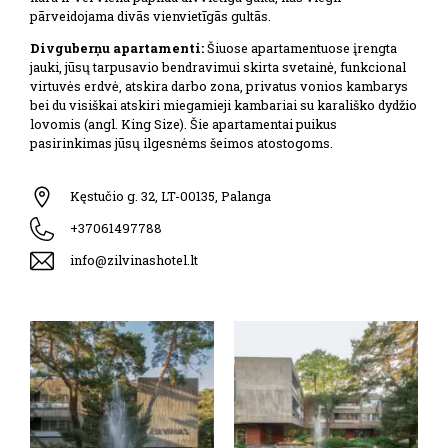
pārveidojama divās vienvietīgās gultās.
Divguberņu apartamenti:
Šiuose apartamentuose įrengta
jauki, jūsų tarpusavio bendravimui skirta svetainė, funkcional
virtuvės erdvė, atskira darbo zona, privatus vonios kambarys
bei du visiškai atskiri miegamieji kambariai su karališko dydžio
lovomis (angl. King Size). Šie apartamentai puikus
pasirinkimas jūsų ilgesnėms šeimos atostogoms.
Kęstučio g. 32, LT-00135, Palanga
+37061497788
info@zilvinashotel.lt