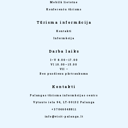
Mobilā lietotne
Konferenču tūrisms
Tūrisma informācija
Kontakti
Informācija
Darba laiks
I–V 8.00–17.00
VI 10.00–15.00
VII –
Bez pusdienu pārtraukuma
Kontakti
Palangas tūrisma informācijas centrs
Vytauto iela 94, LT-00132 Palanga
+37046048811
info@visit-palanga.lt