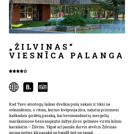
„ŽILVINAS“
VIESNĪCA PALANGA
Kad Tavo atostogų laikas dvelkia pušų sakais ir tiksi ne
sekundėmis, o ritmu, kuriuo kvėpuoja jūra, nejučia prisimeni
kažkadais girdėtą pasaką, kai besimaudančių mergelių
marškiniuose besirangantis žaltys jūros gelmėse virsta kilniu
karalaičiu – Žilvinu. Tāpat arī jaunās durvis atvēris Žilvinas
aicina justies kā pasakā un baudīt šeit un tagad…