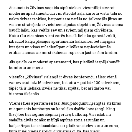
Atjaunotais Žilvinas sagaida atpūtniekus, viesmīlīgi atverot
modernu apartamentu durvis. Atrodot zaļā kūrorta vietā, tālu no
nakts dzīves trokšņa, bet pavisam netālu no šalkstošās jūras un
visiem stratēģiski izvietotiem atpūtas objektiem, Žilvinas aicina
baudīt laiku, kas veltīts sev un saviem mīļajiem cilvēkiem.
Katru rītu viesnīcas viesi varēs baudīt lielisku garastāvokli,
izbaudot kafiju plašajos apartamentu balkonos, bet mājīgais
interjers un visas mūsdienīgam cilvēkam nepieciešamās
ērtības aicinās aizmirst ikdienas rūpes un ļauties šim brīdim.
Jūs gaidīs 24 moderni apartamenti, kas piedāvā iespēju baudīt
komfortu un mieru.
Viesnīca „Žilvinas” Palangā ir divas konferenču zāles: vienā
var izvietot līdz 16 cilvēkiem, bet otrā – pat līdz 100 cilvēkiem,
tāpēc tā ir lieliska izvēle ne tikai atpūtai, bet arī darba vai
biznesa tikšanās.
Vienisties apartamentai:
Jūsų patogumui įrengtas atskiras
miegamasis kambarys su karališko dydžio lova (angl. King
Size) bei tiesioginiu išėjimu į erdvų balkoną. Viesistaba ir
sadalīta divās zonās: mājīgā atpūtas zona sarunām un
kafijas/tējas tases baudīšanai ar platkrāna televizoru un zona,
kurā ir vēl viena papildu divvietīga gulta, kas viegli