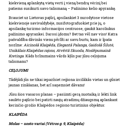
kiekvieną aplankytą vietą verti į vieną bendrą vėrinį bei
patiems susikurti savo talismaną – Pažinimo kelio apyrankę.
Brauciet uz Lietuvas pajūrį, apsilankiet 3 nurodytose vietose
kiekvienoje savivaldybėje, nusifotografuokiet prie jų, o
apsilankę turizmo informacijos centruose, gaukit karoliukus
pažinimo apyrankei. Darosi įdomu? Bet tas vēl nav viss! Katra
pašvaldība dāvinās vienu pērlīti ar savu burtu, kam ir īpaša
nozīme:
Aicinošā Klaipēda, Elegantā Palanga, Gaidošā Šilutė,
Unikālais Klaipēdas rajons, Atvērtā Skuoda, Noslēpumainā
Kretinga
. Kāds brīnumains vārds kļūs par jūsu ceļojuma
talismanu?
CEĻOJUMI
Tādējādi jūs ne tikai iepazīsiet reģiona izcilākās vietas un gūsiet
jaunas zināšanas, bet arī saņemsiet dāvanu!
Jūsu šios vasaros planas – pasiimti gerą nuotaiką ir lėkti link
saulėto pajūrio bei patirti naujų atradimų džiaugsmą aplankant
kerinčio grožio Klaipėdos regiono turistinius objektus:
KLAIPĖDA
Molas – uosto vartai (Vėtros g. 9, Klaipėda)