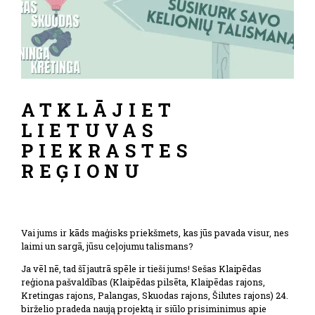
ATKLĀJIET
LIETUVAS
PIEKRASTES
REĢIONU
Vai jums ir kāds maģisks priekšmets, kas jūs pavada visur, nes
laimi un sargā, jūsu ceļojumu talismans?
Ja vēl nē, tad šī jautrā spēle ir tieši jums! Sešas Klaipēdas
reģiona pašvaldības (Klaipēdas pilsēta, Klaipēdas rajons,
Kretingas rajons, Palangas, Skuodas rajons, Šilutes rajons) 24.
birželio pradeda naują projektą ir siūlo prisiminimus apie