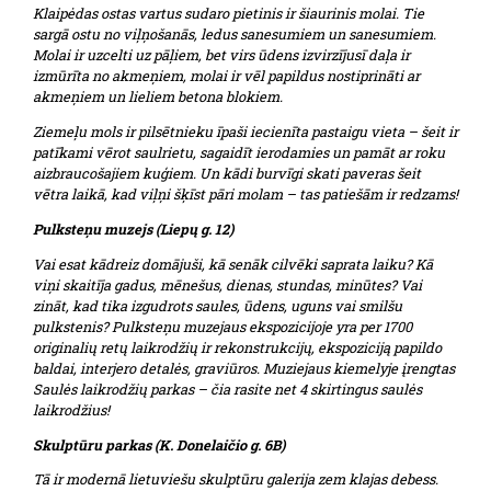
Klaipėdas ostas vartus sudaro pietinis ir šiaurinis molai. Tie
sargā ostu no viļņošanās, ledus sanesumiem un sanesumiem.
Molai ir uzcelti uz pāļiem, bet virs ūdens izvirzījusī daļa ir
izmūrīta no akmeņiem, molai ir vēl papildus nostiprināti ar
akmeņiem un lieliem betona blokiem.
Ziemeļu mols ir pilsētnieku īpaši iecienīta pastaigu vieta – šeit ir
patīkami vērot saulrietu, sagaidīt ierodamies un pamāt ar roku
aizbraucošajiem kuģiem. Un kādi burvīgi skati paveras šeit
vētra laikā, kad viļņi šķīst pāri molam – tas patiešām ir redzams!
Pulksteņu muzejs (Liepų g. 12)
Vai esat kādreiz domājuši, kā senāk cilvēki saprata laiku? Kā
viņi skaitīja gadus, mēnešus, dienas, stundas, minūtes? Vai
zināt, kad tika izgudrots saules, ūdens, uguns vai smilšu
pulkstenis? Pulksteņu muzejaus ekspozicijoje yra per 1700
originalių retų laikrodžių ir rekonstrukcijų, ekspoziciją papildo
baldai, interjero detalės, graviūros. Muziejaus kiemelyje įrengtas
Saulės laikrodžių parkas – čia rasite net 4 skirtingus saulės
laikrodžius!
Skulptūru parkas (K. Donelaičio g. 6B)
Tā ir modernā lietuviešu skulptūru galerija zem klajas debess.