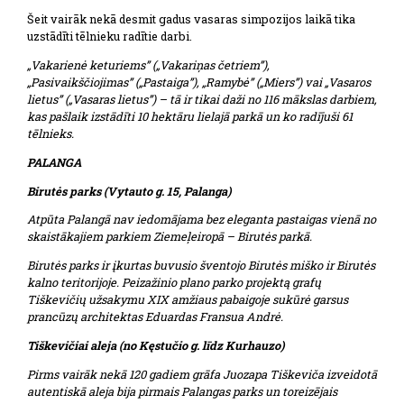
Šeit vairāk nekā desmit gadus vasaras simpozijos laikā tika
uzstādīti tēlnieku radītie darbi.
„Vakarienė keturiems” („Vakariņas četriem”),
„Pasivaikščiojimas” („Pastaiga”), „Ramybė” („Miers”) vai „Vasaros
lietus” („Vasaras lietus”) – tā ir tikai daži no 116 mākslas darbiem,
kas pašlaik izstādīti 10 hektāru lielajā parkā un ko radījuši 61
tēlnieks.
PALANGA
Birutės parks (Vytauto g. 15, Palanga)
Atpūta Palangā nav iedomājama bez eleganta pastaigas vienā no
skaistākajiem parkiem Ziemeļeiropā – Birutės parkā.
Birutės parks ir įkurtas buvusio šventojo Birutės miško ir Birutės
kalno teritorijoje. Peizažinio plano parko projektą grafų
Tiškevičių užsakymu XIX amžiaus pabaigoje sukūrė garsus
prancūzų architektas Eduardas Fransua Andrė.
Tiškevičiai aleja (no Kęstučio g. līdz Kurhauzo)
Pirms vairāk nekā 120 gadiem grāfa Juozapa Tiškeviča izveidotā
autentiskā aleja bija pirmais Palangas parks un toreizējais