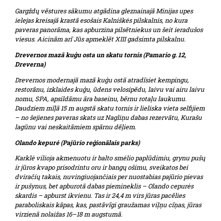
Gargždų vēstures sākumu atgādina gleznainajā Minijas upes
ielejas kreisajā krastā esošais Kalniškės pilskalnis, no kura
paveras panorāma, kas apburzina pilsētniekus un šeit ieradušos
viesus. Aicinām arī Jūs apmeklēt XIII gadsimta pilskalnu.
Drevernos mazā kuģu osta un skatu tornis (Pamario g. 12,
Dreverna)
Drevernos modernajā mazā kuģu ostā atradīsiet kempingu,
restorānu, izklaides kuģu, ūdens velosipēdu, laivu vai airu laivu
nomu, SPA, apsildāmu āra baseinu, bērnu rotaļu laukumu.
Daudziem mīļā 15 m augstā skatu tornis ir lieliska vieta selfijiem
– no šejienes paveras skats uz Nagliņu dabas rezervātu, Kurašu
lagūnu vai neskaitāmiem spārnu dēļiem.
Olando kepurė (Pajūrio reģionālais parks)
Karklė vilioja akmenuotu ir balto smėlio paplūdimiu, grynu pušų
ir jūros kvapo prisodrintu oru ir bangų ošimu, sveikatos bei
dviračių takais, nuvingiuojančiais per nuostabias pajūrio pievas
ir pušynus, bet apburotā dabas piemineklis – Olando cepurės
skardis – apburst ikvienu. Tas ir 24,4 m virs jūras pacēlies
paraboliskais kāpas, kas, pastāvīgi graužamas viļņu cīņas, jūras
virzienā nolaižas 16–18 m augstumā.