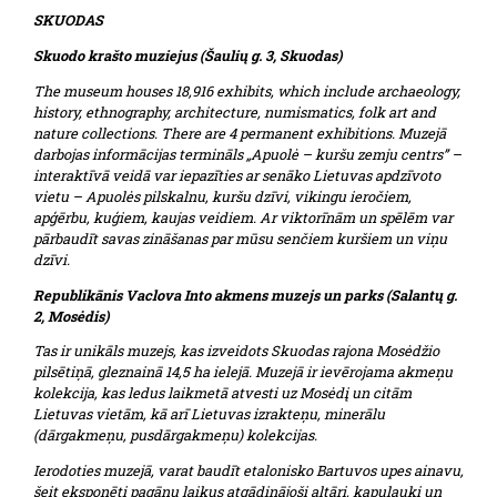
SKUODAS
Skuodo krašto muziejus (Šaulių g. 3, Skuodas)
The museum houses 18,916 exhibits, which include archaeology,
history, ethnography, architecture, numismatics, folk art and
nature collections. There are 4 permanent exhibitions. Muzejā
darbojas informācijas termināls „Apuolė – kuršu zemju centrs” –
interaktīvā veidā var iepazīties ar senāko Lietuvas apdzīvoto
vietu – Apuolės pilskalnu, kuršu dzīvi, vikingu ieročiem,
apģērbu, kuģiem, kaujas veidiem. Ar viktorīnām un spēlēm var
pārbaudīt savas zināšanas par mūsu senčiem kuršiem un viņu
dzīvi.
Republikānis Vaclova Into akmens muzejs un parks (Salantų g.
2, Mosėdis)
Tas ir unikāls muzejs, kas izveidots Skuodas rajona Mosėdžio
pilsētiņā, gleznainā 14,5 ha ielejā. Muzejā ir ievērojama akmeņu
kolekcija, kas ledus laikmetā atvesti uz Mosėdį un citām
Lietuvas vietām, kā arī Lietuvas izrakteņu, minerālu
(dārgakmeņu, pusdārgakmeņu) kolekcijas.
Ierodoties muzejā, varat baudīt etalonisko Bartuvos upes ainavu,
šeit eksponēti pagānu laikus atgādinājoši altāri, kapulauki un