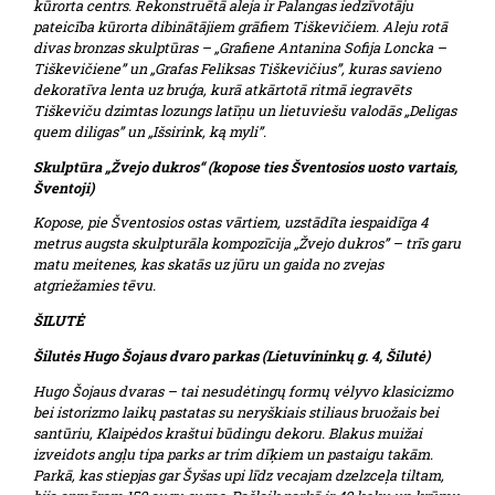
kūrorta centrs. Rekonstruētā aleja ir Palangas iedzīvotāju
pateicība kūrorta dibinātājiem grāfiem Tiškevičiem. Aleju rotā
divas bronzas skulptūras – „Grafiene Antanina Sofija Loncka –
Tiškevičiene” un „Grafas Feliksas Tiškevičius”, kuras savieno
dekoratīva lenta uz bruģa, kurā atkārtotā ritmā iegravēts
Tiškeviču dzimtas lozungs latīņu un lietuviešu valodās „Deligas
quem diligas” un „Išsirink, ką myli”.
Skulptūra „Žvejo dukros“ (kopose ties Šventosios uosto vartais,
Šventoji)
Kopose, pie Šventosios ostas vārtiem, uzstādīta iespaidīga 4
metrus augsta skulpturāla kompozīcija „Žvejo dukros” – trīs garu
matu meitenes, kas skatās uz jūru un gaida no zvejas
atgriežamies tēvu.
ŠILUTĖ
Šilutės Hugo Šojaus dvaro parkas (Lietuvininkų g. 4, Šilutė)
Hugo Šojaus dvaras – tai nesudėtingų formų vėlyvo klasicizmo
bei istorizmo laikų pastatas su neryškiais stiliaus bruožais bei
santūriu, Klaipėdos kraštui būdingu dekoru. Blakus muižai
izveidots angļu tipa parks ar trim dīķiem un pastaigu takām.
Parkā, kas stiepjas gar Šyšas upi līdz vecajam dzelzceļa tiltam,