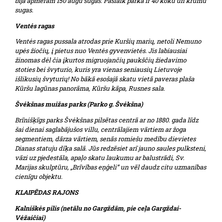
bija apmēram 150 augu sugas. Pašlaik parkā ir 40 koku un krūmu
sugas.
Ventės ragas
Ventės ragas pussala atrodas prie Kuršių marių, netoli Nemuno
upės žiočių, į pietus nuo Ventės gyvenvietės. Jis labiausiai
žinomas dėl čia įkurtos migruojančių paukščių žiedavimo
stoties bei švyturio, kuris yra vienas seniausių Lietuvoje
išlikusių švyturių! No bākā esošajā skatu vietā paveras plaša
Kūršu lagūnas panorāma, Kūršu kāpa, Rusnes sala.
Švėkšnas muižas parks (Parko g. Švėkšna)
Brīnišķīgs parks Švėkšnas pilsētas centrā ar no 1880. gada līdz
šai dienai saglabājušos villu, centrālajiem vārtiem ar žoga
segmentiem, dārza vārtiem, senās romiešu medību dievietes
Dianas statuju dīķa salā. Jūs redzēsiet arī jauno saules pulksteni,
vāzi uz pjedestāla, apaļo skatu laukumu ar balustrādi, Sv.
Marijas skulptūru, „Brīvības eņģeli” un vēl daudz citu uzmanības
cienīgu objektu.
KLAIPĒDAS RAJONS
Kalniškės pilis (netālu no Gargždām, pie ceļa Gargždai-
Vėžaičiai)