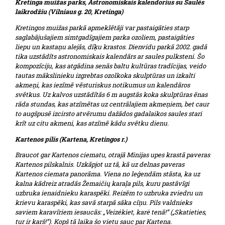
Kretinga muižas parks, Astronomiskais kalendorius su Saulės
laikrodžiu (Vilniaus g. 20, Kretinga)
Kretingos muižas parkā apmeklētāji var pastaigāties starp
saglabājušajiem simtgadīgajiem parka ozoliem, pastaigāties
liepu un kastaņu alejās, dīķu krastos. Dienvidu parkā 2002. gadā
tika uzstādīts astronomiskais kalendārs ar saules pulksteni. Šo
kompozīciju, kas atgādina senās baltu kultūras tradīcijas, veido
tautas mākslinieku izgrebtas ozolkoka skulptūras un izkalti
akmeņi, kas iezīmē vēsturiskus notikumus un kalendāros
svētkus. Uz kalvos uzstādītās 6 m augstās koka skulptūras ēnas
rāda stundas, kas atzīmētas uz centrālajiem akmeņiem, bet caur
to augšpusē izcirsto atvērumu dažādos gadalaikos saules stari
krīt uz citu akmeni, kas atzīmē kādu svētku dienu.
Kartenos pilis (Kartena, Kretingos r.)
Braucot gar Kartenos ciematu, otrajā Minijas upes krastā paveras
Kartenos pilskalnis. Uzkāpjot uz tā, kā uz delnas paveras
Kartenos ciemata panorāma. Viena no leģendām stāsta, ka uz
kalna kādreiz atradās Žemaičių karaļa pils, kuru pastāvīgi
uzbruka ienaidnieku karaspēki. Reizēm to uzbruka zviedru un
krievu karaspēki, kas savā starpā sāka cīņu. Pils valdnieks
saviem karavīriem iesaucās: „Veizėkiet, karė tenā!” („Skatieties,
tur ir karš!”). Kopš tā laika šo vietu sauc par Kartena.