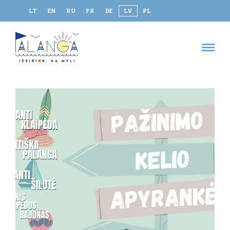
LT
EN
RU
FR
DE
LV
PL