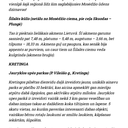
vienīgā šajā reģionā līdz šim saglabājusies Mosėdžio ūdens
dzirnavas!
Šilalės kūlis (netālu no Mosėdžio ciema, pie ceļa Skuodas –
Plungė)
Tas ir piektais lielākais akmens Lietuvā. Šī akmens garums
sasniedz pat 7,48 m, platums – 5,48 m, augstums – 3,66 m, bet
tilpums – 18,33 m. Akmens guļ uz paugura, kas senāk bija
apņemts ar purviem, un caur tiem uz Šilalės ciemu veda
kulgrinda (akmens bruģis).
KRETINGA
Jauryklos upės parkas (P. Vileišio g., Kretinga)
Kretingos pilsētas dienvidu daļā izveidots jauns, unikāls ainavu
parks ar platību 10 hektāri, kas aicina apmeklēt gan mierīgu
atpūtu dabā ilgojošos, gan aktīvāku atpūtu mīlošos. Jauryklos
upes parkā ir izveidoti vairāk nekā 3 km garas veselības un
dabas izziņas takas ar dažādiem koka tiltiņiem un lapene. 5
skatu vietas, no kurām paveršas interesanti dabas objekti,
vairākas bērnu rotaļu laukumi ar smilšu laukiem, kāpšanas
iekārtām, šūpolēm.