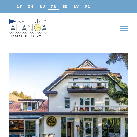
LT
EN
RU
FR
DE
LV
PL