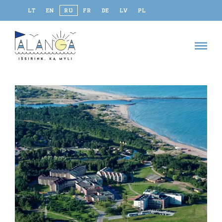
LT
EN
RU
FR
DE
LV
PL