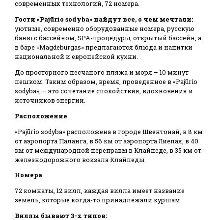
современных технологий, 72 номера.
Гости «Pajūrio sodyba» найдут все, о чем мечтали:
уютные, современно оборудованные номера, русскую
баню с бассейном, SPA-процедуры, открытый бассейн, а
в баре «Magdeburgas» предлагаются блюда и напитки
национальной и европейской кухни.
До просторного песчаного пляжа и моря – 10 минут
пешком. Таким образом, время, проведенное в «Pajūrio
sodyba», – это сочетание спокойствия, вдохновения и
источников энергии.
Расположение
«Pajūrio sodyba» расположена в городе Швентонай, в 8 км
от аэропорта Паланга, в 56 км от аэропорта Лиепая, в 40
км от международной переправы в Клайпеде, в 35 км от
железнодорожного вокзала Клайпеды.
Номера
72 комнаты, 12 вилл, каждая вилла имеет название
земель, которые когда-то принадлежали куршам.
Виллы бывают 3-х типов: