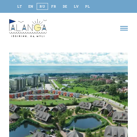
LT
EN
RU
FR
DE
LV
PL