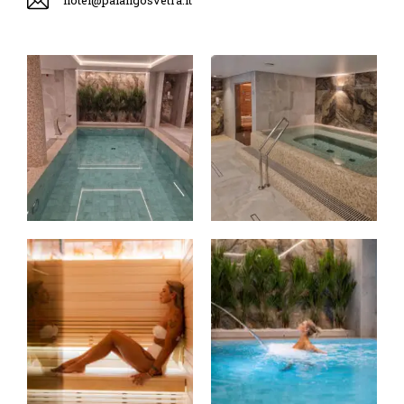
hotel@palangosvetra.lt