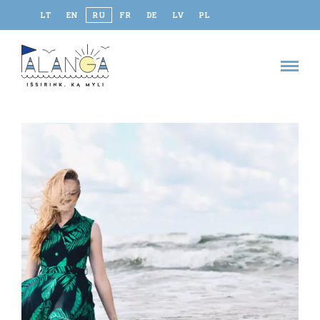
LT
EN
RU
FR
DE
LV
PL