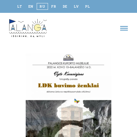
LT
EN
RU
FR
DE
LV
PL