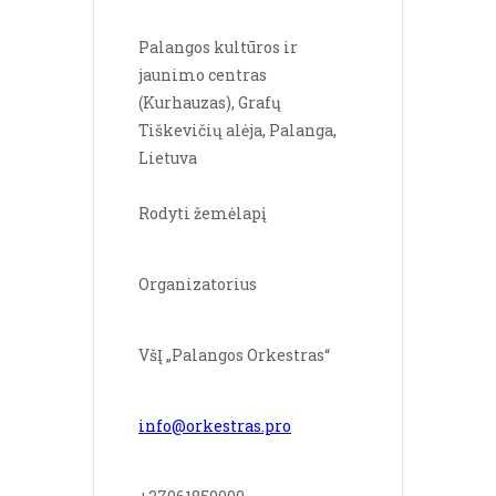
Palangos kultūros ir 
jaunimo centras 
(Kurhauzas), Grafų 
Tiškevičių alėja, Palanga, 
Lietuva
Rodyti žemėlapį
Organizatorius
VšĮ „Palangos Orkestras“
info@orkestras.pro