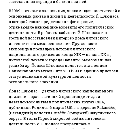
застеклённая веранда и балкон над ней.
В 1989 г. открыта экспозиция, знакомящая посетителей с
основными фактами жизни и деятельности Й. Шлюпаса,
в которой также представлены фотографии,
отражающие важнейшие моменты его политической
деятельности. В рабочем кабинете Й. Шлюпаса и в
гостиной восстановлен интерьер дома литовского
интеллигента межвоенных лет. Другая часть
экспозиции посвящена истории литовского
национального движения конца XIX — начала ХХ в.,
литовской печати и города Паланги. Мемориальная
усадьба др. Йонаса Шлюпаса является отделением
Национального музея Литвы. В 1993 г. зданию присвоен
статус недвижимой культурной ценности
регионального значения.
Йонас Шлюпас — деятель литовского национального
движения, врач, активный пропагандист идеи
независимой Литвы в политических кругах США,
публицист. Родился 6 марта 1861 г. в деревне Rakandžių
(Раканджяй) волости Gruzdžių (Грузджяй) Шяуляйского
округа. В годы Первой мировой войны литовская
деятельность Й. Шлюпаса превратилась в