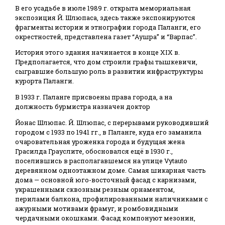
В его усадьбе в июле 1989 г. открыта мемориальная
экспозиция Й. Шлюпаса, здесь также экспонируются
фрагменты истории и этнографии города Паланги, его
окрестностей, представлена газет “Аушра” и “Варпас”.
История этого здания начинается в конце XIX в.
Предполагается, что дом строили графы тышкевичи,
сыгравшие большую роль в развитии инфраструктуры
курорта Паланги.
В 1933 г. Паланге присвоены права города, а на
должность бурмистра назначен доктор
Йонас Шлюпас. Й. Шлюпас, с перерывами руководивший
городом с 1933 по 1941 гг., в Паланге, куда его заманила
очаровательная уроженка города и будущая жена
Грасилда Грауслите, обосновался ещё в 1930 г.,
поселившись в располагавшемся на улице Vytauto
деревянном одноэтажном доме. Самая шикарная часть
дома — основной юго-восточный фасад с карнизами,
украшенными сквозным резным орнаментом,
перилами балкона, профилированными наличниками с
ажурными мотивами фрамуг, и ромбовидными
чердачными окошками. Фасад компонуют мезонин,