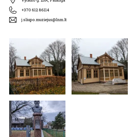
Vytauto g. 23A, Palanga
+370 612 86114
j.sliupo.muziejus@lnm.lt