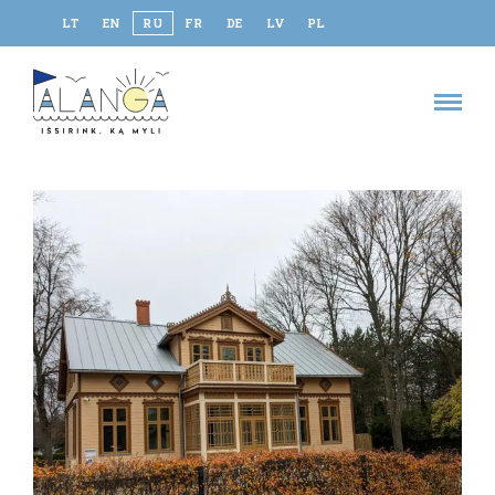
LT
EN
RU
FR
DE
LV
PL