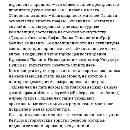
переносит в прошлое – это общественное пространство
пропитано духом конца XIX – начала XX века.
Обновленная аллея – благодарность жителей Паланги
основателям курорта графам Тишевичам. Поэтому не
случайно аллею украшают две скульптурные
композиции, состоящие из бронзовых скульптур
«Графиня Антанина София Лонка-Тишевич» и «Граф
Феликс Тишевич». Композиционно эти две скульптуры
составляют одно произведение, объединяющее часть
аллеи, входящую в территорию ценности здания
Курхауза в Паланге. Их создатели – скульптор Клаудиус
Пудымас, архитектор Снегуоле Стрипинене.
Композиции скульптур соединяет декоративная полоса
из нержавеющей стали на мостовой, на которой в
повторяющемся ритме выгравирован девиз рода
Тишевичей на латинском и литовском языках «Deligas
quem diligas» и «Išsirink, ką myli» («Выбери, кого любишь»).
Аллею графов Тишевичей также украшают
оригинальные светильники в ретро-стиле, мостовое
покрытие и малая архитектура.
Еще одно украшение аллеи – восстановленные на улице
Кęstučio исторические ворота с резьбой, которые
издавна символизировали, что дачники