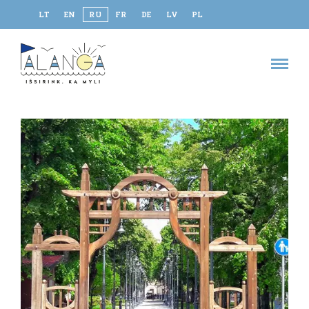
LT
EN
RU
FR
DE
LV
PL