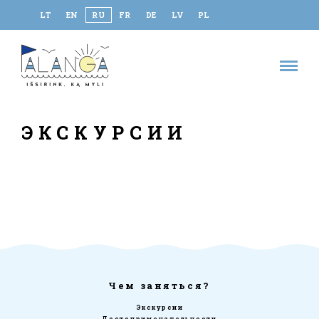
LT
EN
RU
FR
DE
LV
PL
ЭКСКУРСИИ
Чем заняться?
Экскурсии
Достопримечательности