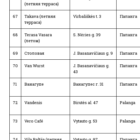
(летняя терраса)
67
Takava (летняя
Virbališkės t. 3
Паланга
терраса)
68
Terasa Vasara
S. Nėries g. 39
Паланга
(летом)
69
Столовая
J. Basanavičiaus g. 9
Паланга
70
Van Wurst
J. Basanavičiaus g.
Паланга
43
71
Ванагупе
Ванагупес г. 31
Паланга
72
Vandenis
Birutės al. 47
Palanga
73
Vero Café
Vytauto g. 53
Palanga
74
Vila Baltija (летняя
Vytauto g. 97
Паланга