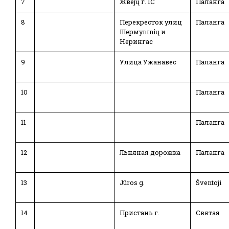
7
Жвеjų г. 1C
Паланга
8
Перекресток улиц
Паланга
Шермушnių и
Нерингас
9
Улица Ужанавес
Паланга
10
Паланга
11
Паланга
12
Льняная дорожка
Паланга
13
Jūros g.
Šventoji
14
Пристань г.
Святая