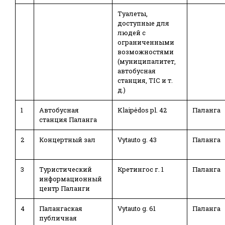
Туалеты,
доступные для
людей с
ограниченными
возможностями
(муниципалитет,
автобусная
станция, TIC и т.
д.)
1
Автобусная
Klaipėdos pl. 42
Паланга
станция Паланга
2
Концертный зал
Vytauto g. 43
Паланга
3
Туристический
Кретингос г. 1
Паланга
информационный
центр Паланги
4
Палангаская
Vytauto g. 61
Паланга
публичная