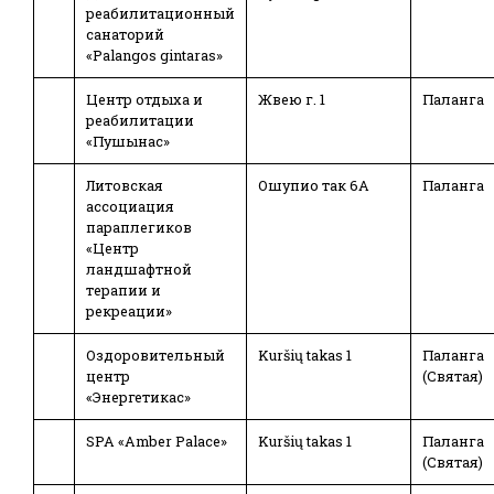
реабилитационный
санаторий
«Palangos gintaras»
Центр отдыха и
Жвею г. 1
Паланга
реабилитации
«Пушынас»
Литовская
Ошупио так 6A
Паланга
ассоциация
параплегиков
«Центр
ландшафтной
терапии и
рекреации»
Оздоровительный
Kuršių takas 1
Паланга
центр
(Святая)
«Энергетикас»
SPA «Amber Palace»
Kuršių takas 1
Паланга
(Святая)