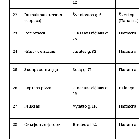
22
22
Du malūnai (летняя
Šventosios g. 6
Šventoji
терраса)
(Паланга)
23
Рог оленя
J. Basanavičiaus g.
Паланга
25
24
«Ema» блинная
Jūratės g. 32
Паланга
25
Экспресс-пицца
Sodų g. 71
Паланга
26
Express pizza
J. Basanavičiaus g.
Palanga
38
27
Feliksas
Vytauto g. 116
Паланга
28
Симфония флоры
Birutės al. 22
Паланга