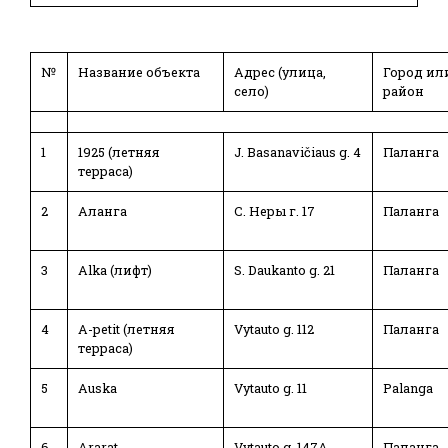
№
Название объекта
Адрес (улица,
Город ил
село)
район
1
1925 (летняя
J. Basanavičiaus g. 4
Паланга
терраса)
2
Аланга
С. Неры г. 17
Паланга
3
Alka (лифт)
S. Daukanto g. 21
Паланга
4
A-petit (летняя
Vytauto g. 112
Паланга
терраса)
5
Auska
Vytauto g. 11
Palanga
6
Ararat
Vytauto g. 147A
Паланга