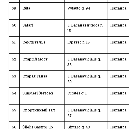
59
Rūta
Vytauto g. 94
Паланга
60
Safari
J. Басанавичюса г.
Паланга
15
61
Секлителье
Юратес г. 18
Паланга
62
Старый мост
J. Basanavičiaus g.
Паланга
38
63
Старая Ганза
J. Basanavičiaus g.
Паланга
29
64
SunMeri (летом)
Juratės g. 1
Паланга
65
Спортивный зал
J. Basanavičiaus g.
Паланга
27
66
Šilelis GastroPub
Gintaro g. 43
Паланга