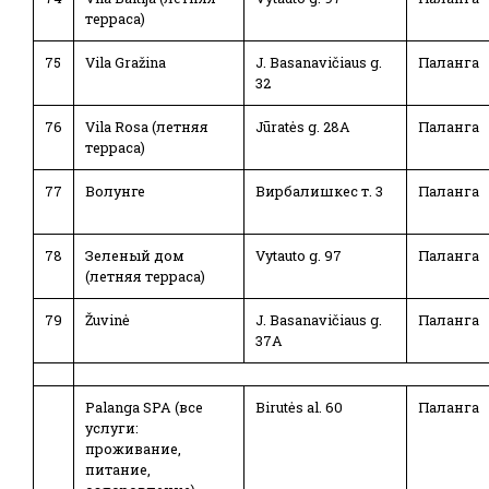
терраса)
75
Vila Gražina
J. Basanavičiaus g.
Паланга
32
76
Vila Rosa (летняя
Jūratės g. 28A
Паланга
терраса)
77
Волунге
Вирбалишкес т. 3
Паланга
78
Зеленый дом
Vytauto g. 97
Паланга
(летняя терраса)
79
Žuvinė
J. Basanavičiaus g.
Паланга
37A
Palanga SPA (все
Birutės al. 60
Паланга
услуги:
проживание,
питание,