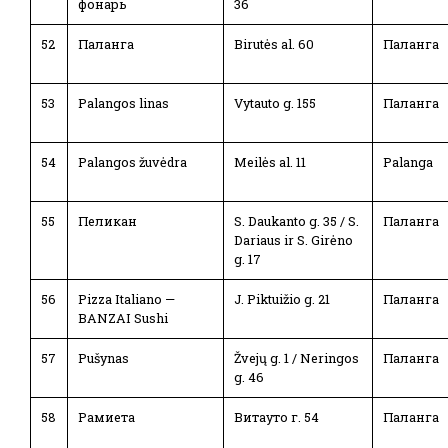
фонарь
36
52
Паланга
Birutės al. 60
Паланга
53
Palangos linas
Vytauto g. 155
Паланга
54
Palangos žuvėdra
Meilės al. 11
Palanga
55
Пеликан
S. Daukanto g. 35 / S.
Паланга
Dariaus ir S. Girėno
g. 17
56
Pizza Italiano —
J. Piktuižio g. 21
Паланга
BANZAI Sushi
57
Pušynas
Žvejų g. 1 / Neringos
Паланга
g. 46
58
Рамиета
Витауто г. 54
Паланга