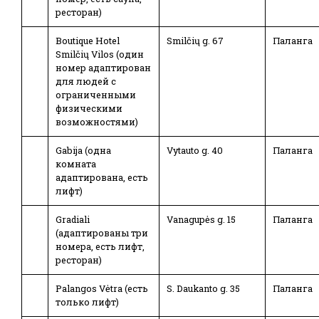
ресторан)
Boutique Hotel
Smilčių g. 67
Паланга
Smilčių Vilos (один
номер адаптирован
для людей с
ограниченными
физическими
возможностями)
Gabija (одна
Vytauto g. 40
Паланга
комната
адаптирована, есть
лифт)
Gradiali
Vanagupės g. 15
Паланга
(адаптированы три
номера, есть лифт,
ресторан)
Palangos Vėtra (есть
S. Daukanto g. 35
Паланга
только лифт)