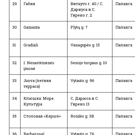
29
Габия
Витауто г. 40 / С.
Паланга
Дариуса и С.
Гирено г. 2
30
Gamanta
Plytų g. 7
Паланга
31
Gradiali
Vanagupės g. 15
Паланга
32
I. Nenartėnienės
Senojo turgaus g. 10
įmonė
33
Juova (летняя
Vytauto g. 96
Паланга
терраса)
34
Клюшка: Море.
С. Дарюса и С.
Паланга
Культура
Гирено 13
35
Столовая «Kepurė»
Ronžės g. 3B
Паланга
36
Barbarosa1
Vytauto g. 76
Паланга