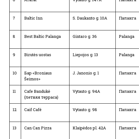
7
Baltic Inn
S. Daukanto g. 10A
Паланга
8
Best Baltic Palanga
Gintaro g. 36
Palanga
9
Birutės uostas
Liepojos g. 13
Palanga
10
Бар «Broniaus
J. Janonio g. 1
Паланга
Šeimos»
11
Cafe Bandukė
Vytauto g. 94A
Паланга
(летняя терраса)
12
Caif Café
Vytauto g. 98
Паланга
13
Can Can Pizza
Klaipėdos pl. 42A
Паланга