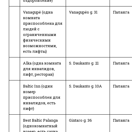
оздоровление)
Vanagupė (одна
Vanagupės g. 31
Паланга
комната
приспособлена для
людей с
ограниченными
физическими
возможностями,
есть лифты)
Alka (одна комната
S. Daukanto g. 21
Паланга
для инвалидов,
лифт, ресторан)
Baltic Inn (один
S. Daukanto g. 10A
Паланга
номер
приспособлен для
инвалидов, есть
лифт)
Best Baltic Palanga
Gintaro g. 36
Паланга
(однокомнатный
номер, есть сауна,