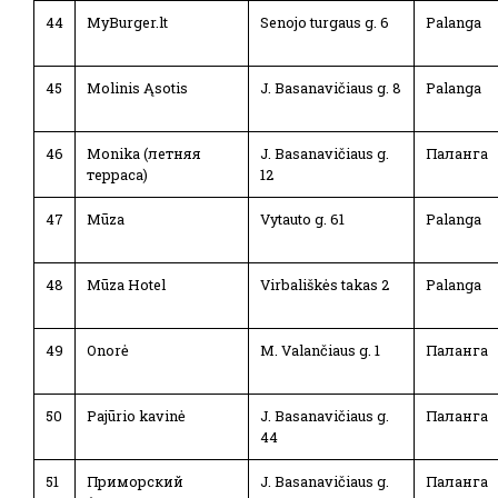
44
MyBurger.lt
Senojo turgaus g. 6
Palanga
45
Molinis Ąsotis
J. Basanavičiaus g. 8
Palanga
46
Monika (летняя
J. Basanavičiaus g.
Паланга
терраса)
12
47
Mūza
Vytauto g. 61
Palanga
48
Mūza Hotel
Virbališkės takas 2
Palanga
49
Onorė
M. Valančiaus g. 1
Паланга
50
Pajūrio kavinė
J. Basanavičiaus g.
Паланга
44
51
Приморский
J. Basanavičiaus g.
Паланга