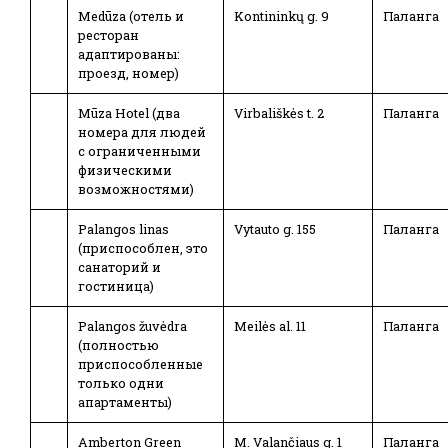
Medūza (отель и
Kontininkų g. 9
Паланга
ресторан
адаптированы:
проезд, номер)
Mūza Hotel (два
Virbališkės t. 2
Паланга
номера для людей
с ограниченными
физическими
возможностями)
Palangos linas
Vytauto g. 155
Паланга
(приспособлен, это
санаторий и
гостиница)
Palangos žuvėdra
Meilės al. 11
Паланга
(полностью
приспособленные
только одни
апартаменты)
Amberton Green
M. Valančiaus g. 1
Паланга