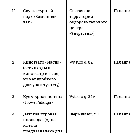
13
Скульптурный
Святая (на
Паланга
парк «Каменный
территории
век»
оздоровительного
центра
«Энергетик»)
2
Кинотеатр «Naglis»
Vytauto g. 82
Паланга
(есть входы в
кинотеатр и в зал,
но нет удобного
доступа к туалету)
3
Культурная поляна
Vytauto g. 39A
Паланга
«I love Palanga»
4
Детская игровая
Шермушnių г. 1
Паланга
площадка (одна
качель
предназначена для