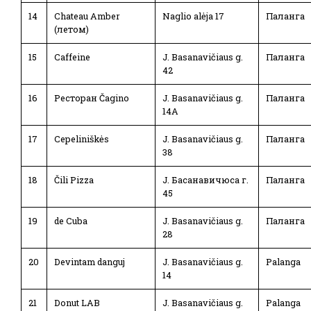
14
Chateau Amber
Naglio alėja 17
Паланга
(летом)
15
Caffeine
J. Basanavičiaus g.
Паланга
42
16
Ресторан Čagino
J. Basanavičiaus g.
Паланга
14A
17
Cepeliniškės
J. Basanavičiaus g.
Паланга
38
18
Čili Pizza
J. Басанавичюса г.
Паланга
45
19
de Cuba
J. Basanavičiaus g.
Паланга
28
20
Devintam danguj
J. Basanavičiaus g.
Palanga
14
21
Donut LAB
J. Basanavičiaus g.
Palanga