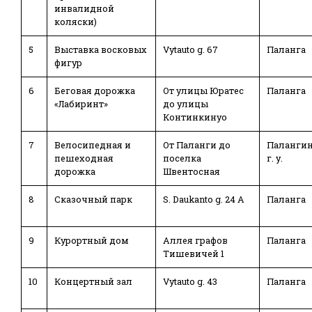
инвалидной
коляски)
5
Выставка восковых
Vytauto g. 67
Паланга
фигур
6
Беговая дорожка
От улицы Юратес
Паланга
«Лабиринт»
до улицы
Континкинуо
7
Велосипедная и
От Паланги до
Паланги
пешеходная
поселка
г. у.
дорожка
Швентосная
8
Сказочный парк
S. Daukanto g. 24 A
Паланга
9
Курортный дом
Аллея графов
Паланга
Тишевичей 1
10
Концертный зал
Vytauto g. 43
Паланга