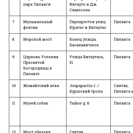
парк Паланги
Витауто и Дж.
Симпсона
7
Музыкальный
Перекресток улиц
Паланга
фонтан
Юратес и Витаутас
8
Морской мост
Конец улицы
Паланга
Басанавичюса
9
Церковь Успения
Улица Витаутаса,
Паланга
Пресвятой
51
Богородицы в
Паланге
10
Жемайтский алка
Jonpaparčio г. /
Святая,
Куршский тропа
Паланга м
11
Музей собак
Taikos g. 8
Паланга
12
Мост обезьян
Святая
Паланга