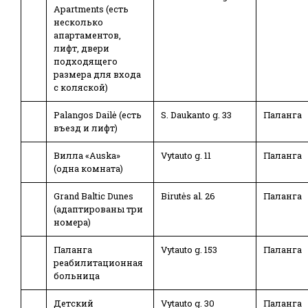
Apartments (есть
несколько
апартаментов,
лифт, двери
подходящего
размера для входа
с коляской)
Palangos Dailė (есть
S. Daukanto g. 33
Паланга
въезд и лифт)
Вилла «Auska»
Vytauto g. 11
Паланга
(одна комната)
Grand Baltic Dunes
Birutės al. 26
Паланга
(адаптированы три
номера)
Паланга
Vytauto g. 153
Паланга
реабилитационная
больница
Детский
Vytauto g. 30
Паланга