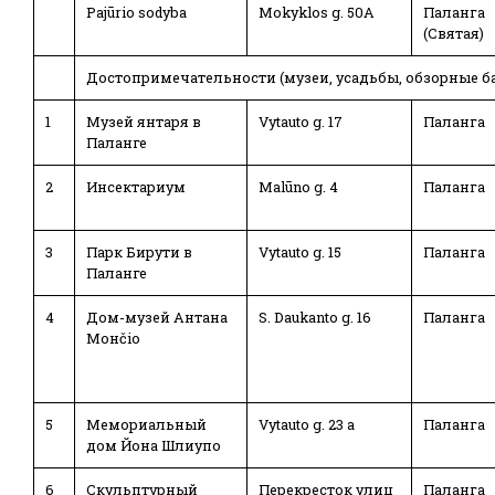
Pajūrio sodyba
Mokyklos g. 50A
Паланга
(Святая)
Достопримечательности (музеи, усадьбы, обзорные ба
1
Музей янтаря в
Vytauto g. 17
Паланга
Паланге
2
Инсектариум
Malūno g. 4
Паланга
3
Парк Бирути в
Vytauto g. 15
Паланга
Паланге
4
Дом-музей Антана
S. Daukanto g. 16
Паланга
Монčio
5
Мемориальный
Vytauto g. 23 a
Паланга
дом Йона Шлиупо
6
Скульптурный
Перекресток улиц
Паланга