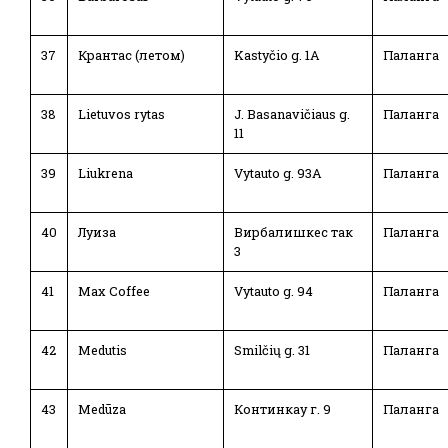
37
Крантас (летом)
Kastyčio g. 1A
Паланга
38
Lietuvos rytas
J. Basanavičiaus g.
Паланга
11
39
Liukrena
Vytauto g. 93A
Паланга
40
Луиза
Вирбалишкес так
Паланга
3
41
Max Coffee
Vytauto g. 94
Паланга
42
Medutis
Smilčių g. 31
Паланга
43
Medūza
Континкау г. 9
Паланга